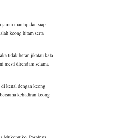
i jamin mantap dan siap
alah keong hitam serta
ka tidak heran jikalau kala
i mesti direndam selama
g di kenal dengan keong
p bersama kehadiran keong
rea Mukomuko. Pasalnya