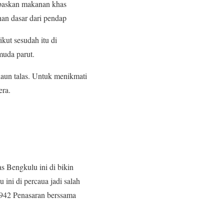
baskan makanan khas
han dasar dari pendap
ut sesudah itu di
muda parut.
aun talas. Untuk menikmati
era.
s Bengkulu ini di bikin
ini di percaua jadi salah
 1942 Penasaran berssama