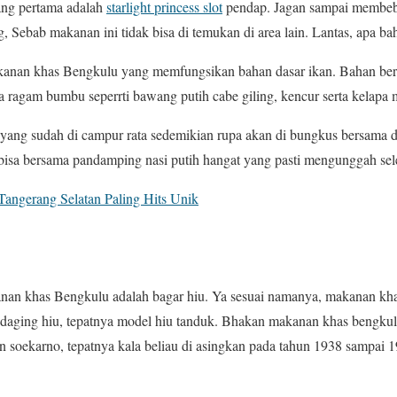
ng pertama adalah
starlight princess slot
pendap. Jagan sampai membe
, Sebab makanan ini tidak bisa di temukan di area lain. Lantas, apa ba
nan khas Bengkulu yang memfungsikan bahan dasar ikan. Bahan berik
ragam bumbu seperrti bawang putih cabe giling, kencur serta kelapa 
yang sudah di campur rata sedemikian rupa akan di bungkus bersama d
bisa bersama pandamping nasi putih hangat yang pasti mengunggah sel
angerang Selatan Paling Hits Unik
anan khas Bengkulu adalah bagar hiu. Ya sesuai namanya, makanan kha
aging hiu, tepatnya model hiu tanduk. Bhakan makanan khas bengkulu 
en soekarno, tepatnya kala beliau di asingkan pada tahun 1938 sampai