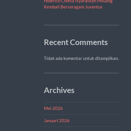
Federico Chiesa Isyaratkan Peluang
Kembali Berseragam Juventus
Recent Comments
Tidak ada komentar untuk ditampilkan.
Archives
Mei 2026
Januari 2026