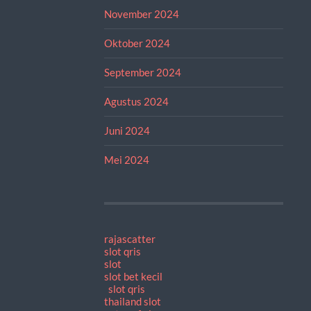
November 2024
Oktober 2024
September 2024
Agustus 2024
Juni 2024
Mei 2024
rajascatter
slot qris
slot
slot bet kecil
slot qris
thailand slot