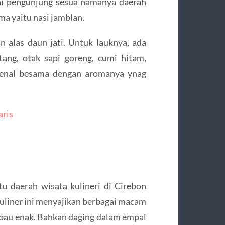
mai pengunjung sesua namanya daerah
ama yaitu nasi jamblan.
 alas daun jati. Untuk lauknya, ada
ang, otak sapi goreng, cumi hitam,
rkenal besama dengan aromanya ynag
aris
 daerah wisata kulineri di Cirebon
kuliner ini menyajikan berbagai macam
pau enak. Bahkan daging dalam empal