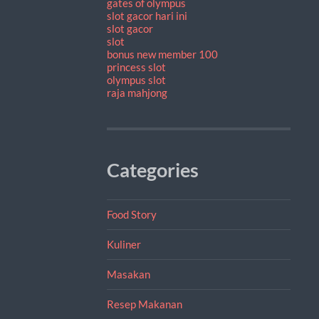
gates of olympus
slot gacor hari ini
slot gacor
slot
bonus new member 100
princess slot
olympus slot
raja mahjong
Categories
Food Story
Kuliner
Masakan
Resep Makanan