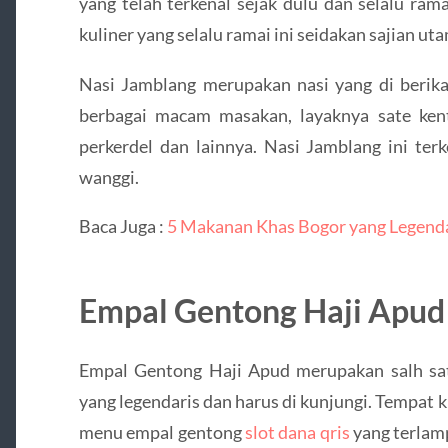
yang telah terkenal sejak dulu dan selalu ra
kuliner yang selalu ramai ini seidakan sajian ut
Nasi Jamblang merupakan nasi yang di berikan
berbagai macam masakan, layaknya sate kent
perkerdel dan lainnya. Nasi Jamblang ini te
wanggi.
Baca Juga :
5 Makanan Khas Bogor yang Legend
Empal Gentong Haji Apud
Empal Gentong Haji Apud merupakan salh satu
yang legendaris dan harus di kunjungi. Tempat 
menu empal gentong
slot dana qris
yang terlam