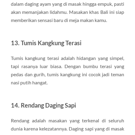
dalam daging ayam yang di masak hingga empuk, pasti
akan memanjakan lidahmu. Masakan khas Bali ini siap
memberikan sensasi baru di meja makan kamu.
13. Tumis Kangkung Terasi
Tumis kangkung terasi adalah hidangan yang simpel,
tapi rasanya luar biasa. Dengan bumbu terasi yang
pedas dan gurih, tumis kangkung ini cocok jadi teman
nasi putih hangat.
14. Rendang Daging Sapi
Rendang adalah masakan yang terkenal di seluruh
dunia karena kelezatannya. Daging sapi yang di masak