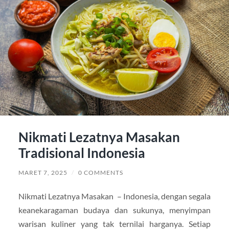
Nikmati Lezatnya Masakan
Tradisional Indonesia
MARET 7, 2025
/
0 COMMENTS
Nikmati Lezatnya Masakan – Indonesia, dengan segala
keanekaragaman budaya dan sukunya, menyimpan
warisan kuliner yang tak ternilai harganya. Setiap