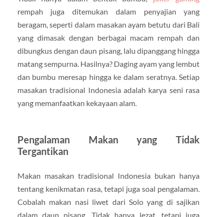
rempah juga ditemukan dalam penyajian yang
beragam, seperti dalam masakan ayam betutu dari Bali
yang dimasak dengan berbagai macam rempah dan
dibungkus dengan daun pisang, lalu dipanggang hingga
matang sempurna. Hasilnya? Daging ayam yang lembut
dan bumbu meresap hingga ke dalam seratnya. Setiap
masakan tradisional Indonesia adalah karya seni rasa
yang memanfaatkan kekayaan alam.
Pengalaman Makan yang Tidak
Tergantikan
Makan masakan tradisional Indonesia bukan hanya
tentang kenikmatan rasa, tetapi juga soal pengalaman.
Cobalah makan nasi liwet dari Solo yang di sajikan
dalam daun pisang. Tidak hanya lezat, tetapi juga