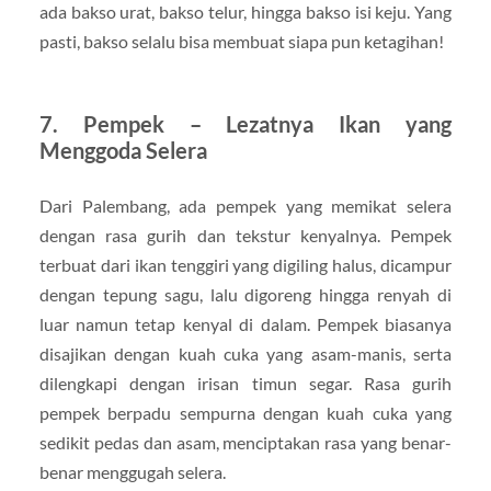
ada bakso urat, bakso telur, hingga bakso isi keju. Yang
pasti, bakso selalu bisa membuat siapa pun ketagihan!
7.
Pempek – Lezatnya Ikan yang
Menggoda Selera
Dari Palembang, ada pempek yang memikat selera
dengan rasa gurih dan tekstur kenyalnya. Pempek
terbuat dari ikan tenggiri yang digiling halus, dicampur
dengan tepung sagu, lalu digoreng hingga renyah di
luar namun tetap kenyal di dalam. Pempek biasanya
disajikan dengan kuah cuka yang asam-manis, serta
dilengkapi dengan irisan timun segar. Rasa gurih
pempek berpadu sempurna dengan kuah cuka yang
sedikit pedas dan asam, menciptakan rasa yang benar-
benar menggugah selera.