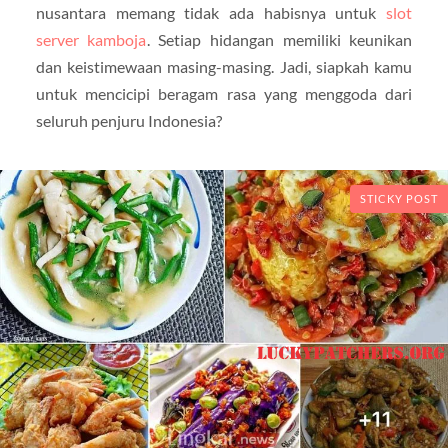
nusantara memang tidak ada habisnya untuk
slot
server kamboja
. Setiap hidangan memiliki keunikan
dan keistimewaan masing-masing. Jadi, siapkah kamu
untuk mencicipi beragam rasa yang menggoda dari
seluruh penjuru Indonesia?
STICKY POST