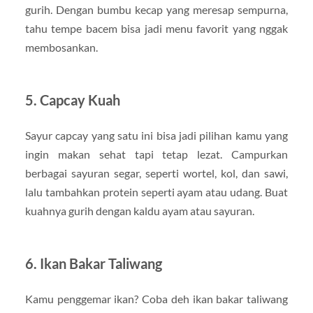
gurih. Dengan bumbu kecap yang meresap sempurna,
tahu tempe bacem bisa jadi menu favorit yang nggak
membosankan.
5. Capcay Kuah
Sayur capcay yang satu ini bisa jadi pilihan kamu yang
ingin makan sehat tapi tetap lezat. Campurkan
berbagai sayuran segar, seperti wortel, kol, dan sawi,
lalu tambahkan protein seperti ayam atau udang. Buat
kuahnya gurih dengan kaldu ayam atau sayuran.
6. Ikan Bakar Taliwang
Kamu penggemar ikan? Coba deh ikan bakar taliwang