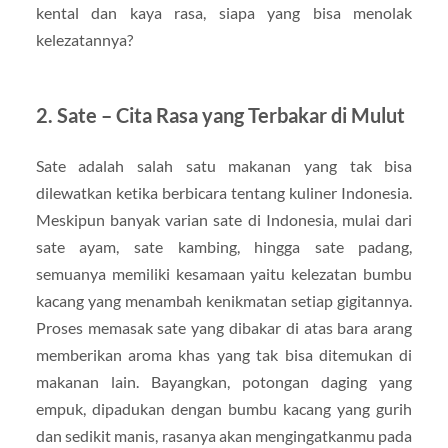
kental dan kaya rasa, siapa yang bisa menolak
kelezatannya?
2.
Sate – Cita Rasa yang Terbakar di Mulut
Sate adalah salah satu makanan yang tak bisa
dilewatkan ketika berbicara tentang kuliner Indonesia.
Meskipun banyak varian sate di Indonesia, mulai dari
sate ayam, sate kambing, hingga sate padang,
semuanya memiliki kesamaan yaitu kelezatan bumbu
kacang yang menambah kenikmatan setiap gigitannya.
Proses memasak sate yang dibakar di atas bara arang
memberikan aroma khas yang tak bisa ditemukan di
makanan lain. Bayangkan, potongan daging yang
empuk, dipadukan dengan bumbu kacang yang gurih
dan sedikit manis, rasanya akan mengingatkanmu pada