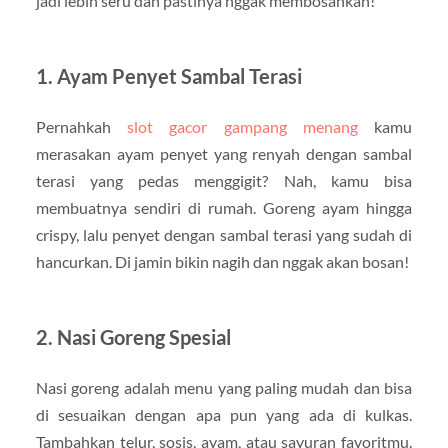
jadi lebih seru dan pastinya nggak membosankan!
1. Ayam Penyet Sambal Terasi
Pernahkah
slot gacor gampang menang
kamu
merasakan ayam penyet yang renyah dengan sambal
terasi yang pedas menggigit? Nah, kamu bisa
membuatnya sendiri di rumah. Goreng ayam hingga
crispy, lalu penyet dengan sambal terasi yang sudah di
hancurkan. Di jamin bikin nagih dan nggak akan bosan!
2. Nasi Goreng Spesial
Nasi goreng adalah menu yang paling mudah dan bisa
di sesuaikan dengan apa pun yang ada di kulkas.
Tambahkan telur, sosis, ayam, atau sayuran favoritmu.