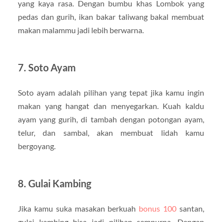
yang kaya rasa. Dengan bumbu khas Lombok yang
pedas dan gurih, ikan bakar taliwang bakal membuat
makan malammu jadi lebih berwarna.
7. Soto Ayam
Soto ayam adalah pilihan yang tepat jika kamu ingin
makan yang hangat dan menyegarkan. Kuah kaldu
ayam yang gurih, di tambah dengan potongan ayam,
telur, dan sambal, akan membuat lidah kamu
bergoyang.
8. Gulai Kambing
Jika kamu suka masakan berkuah
bonus 100
santan,
gulai kambing bisa jadi pilihan sempurna. Dengan