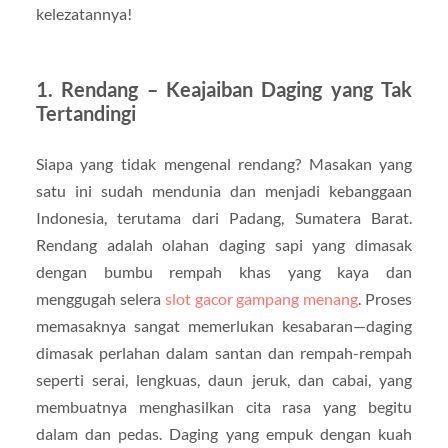
kelezatannya!
1.
Rendang – Keajaiban Daging yang Tak
Tertandingi
Siapa yang tidak mengenal rendang? Masakan yang
satu ini sudah mendunia dan menjadi kebanggaan
Indonesia, terutama dari Padang, Sumatera Barat.
Rendang adalah olahan daging sapi yang dimasak
dengan bumbu rempah khas yang kaya dan
menggugah selera
slot gacor gampang menang
. Proses
memasaknya sangat memerlukan kesabaran—daging
dimasak perlahan dalam santan dan rempah-rempah
seperti serai, lengkuas, daun jeruk, dan cabai, yang
membuatnya menghasilkan cita rasa yang begitu
dalam dan pedas. Daging yang empuk dengan kuah