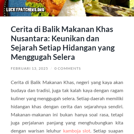
Cerita di Balik Makanan Khas
Nusantara: Keunikan dan
Sejarah Setiap Hidangan yang
Menggugah Selera
FEBRUARI 13, 2025
/
0 COMMENTS
Cerita di Balik Makanan Khas, negeri yang kaya akan
budaya dan tradisi, juga tak kalah kaya dengan ragam
kuliner yang menggugah selera. Setiap daerah memiliki
hidangan khas dengan cerita dan sejarahnya sendiri.
Makanan-makanan ini bukan hanya soal rasa, tetapi
juga perjalanan panjang yang menghubungkan kita
dengan warisan leluhur
kamboja slot
. Setiap suapan