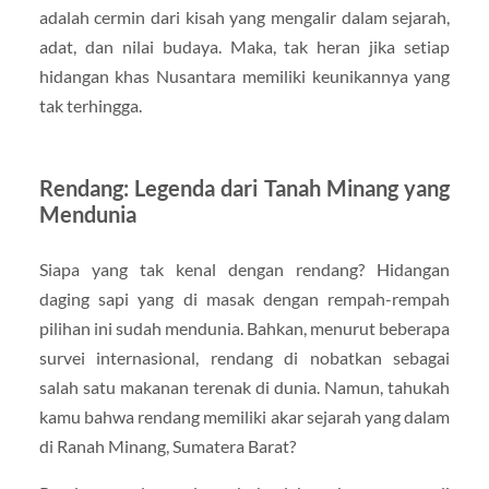
adalah cermin dari kisah yang mengalir dalam sejarah,
adat, dan nilai budaya. Maka, tak heran jika setiap
hidangan khas Nusantara memiliki keunikannya yang
tak terhingga.
Rendang: Legenda dari Tanah Minang yang
Mendunia
Siapa yang tak kenal dengan rendang? Hidangan
daging sapi yang di masak dengan rempah-rempah
pilihan ini sudah mendunia. Bahkan, menurut beberapa
survei internasional, rendang di nobatkan sebagai
salah satu makanan terenak di dunia. Namun, tahukah
kamu bahwa rendang memiliki akar sejarah yang dalam
di Ranah Minang, Sumatera Barat?