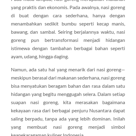
yang praktis dan ekonomis. Pada awalnya, nasi goreng
di buat dengan cara sederhana, hanya dengan
menambahkan sedikit bumbu seperti kecap manis,
bawang, dan sambal. Seiring berjalannya waktu, nasi
goreng pun bertransformasi menjadi hidangan
istimewa dengan tambahan berbagai bahan seperti
ayam, udang, hingga daging.
Namun, ada satu hal yang menarik dari nasi goreng—
meskipun berasal dari makanan sederhana, nasi goreng
bisa menyatukan beragam bahan dan rasa dalam satu
hidangan yang begitu menggugah selera. Dalam setiap
suapan nasi goreng, kita merasakan bagaimana
kekayaan rasa dari berbagai penjuru Nusantara dapat
saling berpadu, tanpa ada yang lebih dominan. Inilah
yang membuat nasi goreng menjadi simbol
keanekaragaman kuliner Indonesia.