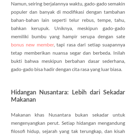
Namun, seiring berjalannya waktu, gado-gado semakin
populer dan banyak di modifikasi dengan tambahan
bahan-bahan lain seperti telur rebus, tempe, tahu,
bahkan kerupuk. Uniknya, meskipun gado-gado
memiliki bumbu yang hampir serupa dengan sate
bonus new member
, tapi rasa dari setiap suapannya
tetap memberikan nuansa segar dan berbeda. Inilah
bukti bahwa meskipun berbahan dasar sederhana,
gado-gado bisa hadir dengan cita rasa yang luar biasa.
Hidangan Nusantara: Lebih dari Sekadar
Makanan
Makanan khas Nusantara bukan sekadar untuk
mengenyangkan perut. Setiap hidangan mengandung
filosofi hidup, sejarah yang tak terungkap, dan kisah