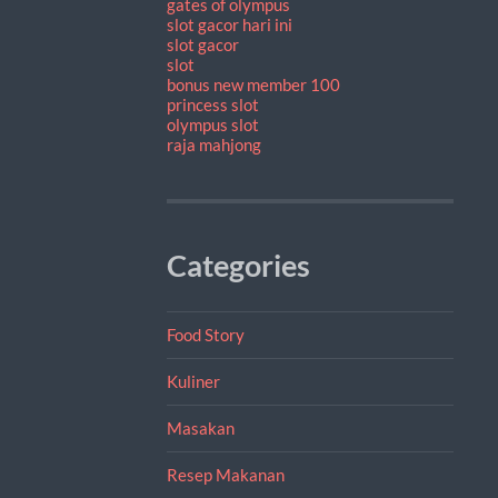
gates of olympus
slot gacor hari ini
slot gacor
slot
bonus new member 100
princess slot
olympus slot
raja mahjong
Categories
Food Story
Kuliner
Masakan
Resep Makanan