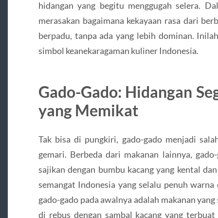
hidangan yang begitu menggugah selera. Dal
merasakan bagaimana kekayaan rasa dari berb
berpadu, tanpa ada yang lebih dominan. Inil
simbol keanekaragaman kuliner Indonesia.
Gado-Gado: Hidangan Seg
yang Memikat
Tak bisa di pungkiri, gado-gado menjadi sal
gemari. Berbeda dari makanan lainnya, gado-
sajikan dengan bumbu kacang yang kental dan
semangat Indonesia yang selalu penuh warna 
gado-gado pada awalnya adalah makanan yang s
di rebus dengan sambal kacang yang terbuat 