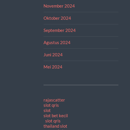
November 2024
Oktober 2024
September 2024
Agustus 2024
Juni 2024
Mei 2024
rajascatter
slot qris
slot
slot bet kecil
slot qris
thailand slot