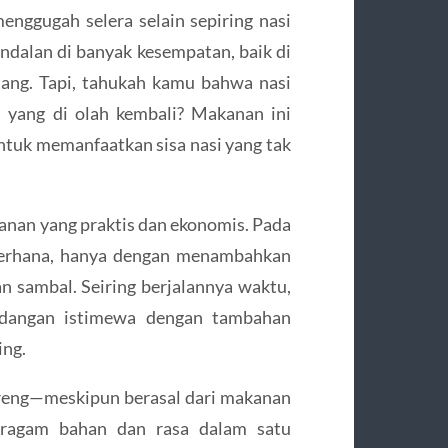
enggugah selera selain sepiring nasi
andalan di banyak kesempatan, baik di
tang. Tapi, tahukah kamu bahwa nasi
n yang di olah kembali? Makanan ini
ntuk memanfaatkan sisa nasi yang tak
nan yang praktis dan ekonomis. Pada
ederhana, hanya dengan menambahkan
n sambal. Seiring berjalannya waktu,
hidangan istimewa dengan tambahan
ing.
oreng—meskipun berasal dari makanan
eragam bahan dan rasa dalam satu