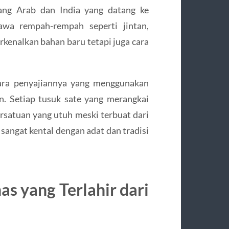
ang Arab dan India yang datang ke
awa rempah-rempah seperti jintan,
kenalkan bahan baru tetapi juga cara
ara penyajiannya yang menggunakan
. Setiap tusuk sate yang merangkai
rsatuan yang utuh meski terbuat dari
 sangat kental dengan adat dan tradisi
s yang Terlahir dari