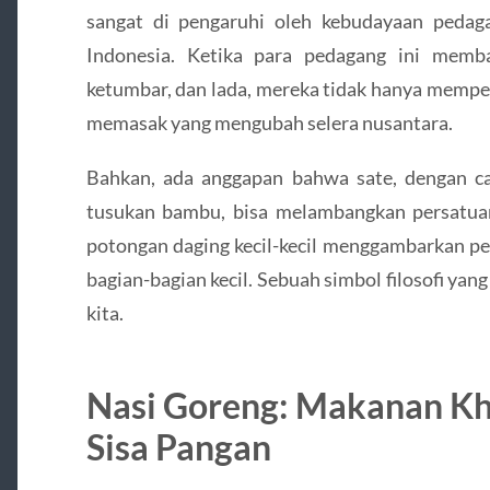
sangat di pengaruhi oleh kebudayaan pedag
Indonesia. Ketika para pedagang ini memb
ketumbar, dan lada, mereka tidak hanya memper
memasak yang mengubah selera nusantara.
Bahkan, ada anggapan bahwa sate, dengan c
tusukan bambu, bisa melambangkan persatuan
potongan daging kecil-kecil menggambarkan pe
bagian-bagian kecil. Sebuah simbol filosofi yang
kita.
Nasi Goreng: Makanan Kha
Sisa Pangan