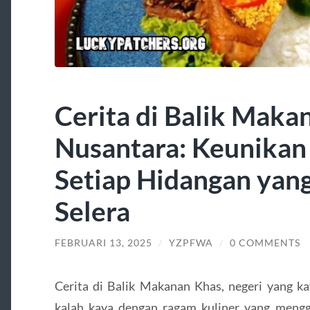
Cerita di Balik Maka
Nusantara: Keunikan
Setiap Hidangan ya
Selera
FEBRUARI 13, 2025
/
YZPFWA
/
0 COMMENTS
Cerita di Balik Makanan Khas, negeri yang ka
kalah kaya dengan ragam kuliner yang menggu