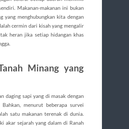
sendiri. Makanan-makanan ini bukan
jang yang menghubungkan kita dengan
dalah cermin dari kisah yang mengalir
 tak heran jika setiap hidangan khas
ngga.
 Tanah Minang yang
an daging sapi yang di masak dengan
. Bahkan, menurut beberapa survei
alah satu makanan terenak di dunia.
i akar sejarah yang dalam di Ranah