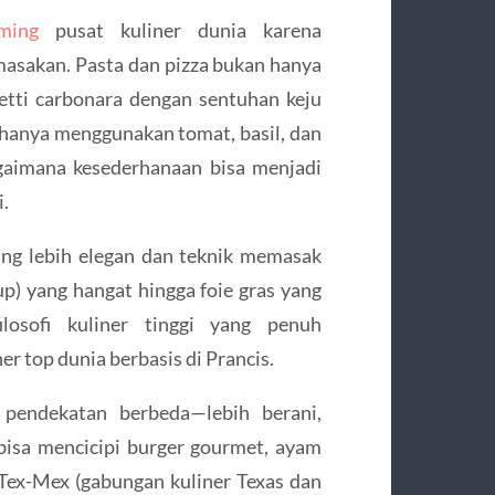
ming
pusat kuliner dunia karena
masakan. Pasta dan pizza bukan hanya
etti carbonara dengan sentuhan keju
g hanya menggunakan tomat, basil, dan
gaimana kesederhanaan bisa menjadi
i.
ang lebih elegan dan teknik memasak
p) yang hangat hingga foie gras yang
osofi kuliner tinggi yang penuh
er top dunia berbasis di Prancis.
ndekatan berbeda—lebih berani,
 bisa mencicipi burger gourmet, ayam
i Tex-Mex (gabungan kuliner Texas dan