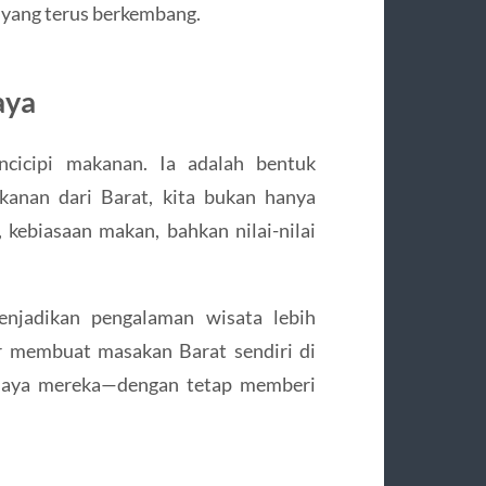
a yang terus berkembang.
aya
ncicipi makanan. Ia adalah bentuk
kanan dari Barat, kita bukan hanya
, kebiasaan makan, bahkan nilai-nilai
enjadikan pengalaman wisata lebih
r membuat masakan Barat sendiri di
udaya mereka—dengan tetap memberi