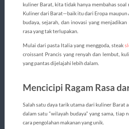
kuliner Barat, kita tidak hanya membahas soal 
Kuliner dari Barat—baik itu dari Eropa maupun
budaya, sejarah, dan inovasi yang menjadikan
rasa yang tak terlupakan.
Mulai dari pasta Italia yang menggoda, steak
s
croissant Prancis yang renyah dan lembut, ku
yang pantas dijelajahi lebih dalam.
Mencicipi Ragam Rasa dar
Salah satu daya tarik utama dari kuliner Bara
dalam satu “wilayah budaya” yang sama, tiap n
cara pengolahan makanan yang unik.