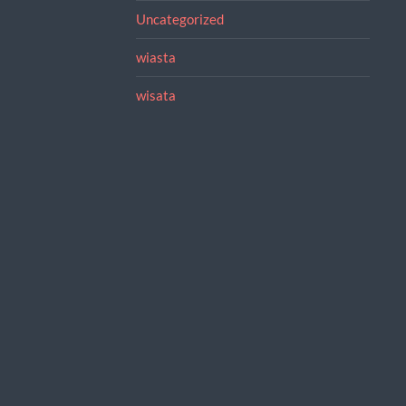
Uncategorized
wiasta
wisata