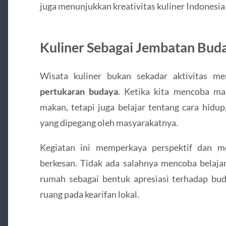
juga menunjukkan kreativitas kuliner Indonesi
Kuliner Sebagai Jembatan Bud
Wisata kuliner bukan sekadar aktivitas me
pertukaran budaya
. Ketika kita mencoba ma
makan, tetapi juga belajar tentang cara hidup
yang dipegang oleh masyarakatnya.
Kegiatan ini memperkaya perspektif dan m
berkesan. Tidak ada salahnya mencoba belaja
rumah sebagai bentuk apresiasi terhadap b
ruang pada kearifan lokal.