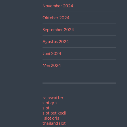
November 2024
Oktober 2024
September 2024
Agustus 2024
Juni 2024
Mei 2024
rajascatter
slot qris
slot
slot bet kecil
slot qris
thailand slot