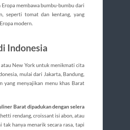
angsa Eropa membawa bumbu-bumbu dari
n, seperti tomat dan kentang, yang
 Eropa modern.
di Indonesia
is atau New York untuk menikmati cita
ndonesia, mulai dari Jakarta, Bandung,
ran yang menyajikan menu khas Barat
uliner Barat dipadukan dengan selera
etti rendang, croissant isi abon, atau
i tak hanya menarik secara rasa, tapi