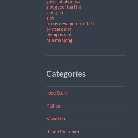
gates of olympus
slot gacor hari ini
slot gacor
slot
bonus new member 100
princess slot
olympus slot
raja mahjong
Categories
Food Story
Kuliner
Masakan
Resep Makanan