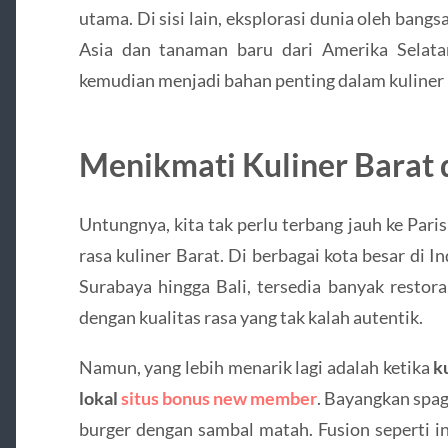
utama. Di sisi lain, eksplorasi dunia oleh b
Asia dan tanaman baru dari Amerika Selata
kemudian menjadi bahan penting dalam kuliner
Menikmati Kuliner Barat 
Untungnya, kita tak perlu terbang jauh ke Par
rasa kuliner Barat. Di berbagai kota besar di I
Surabaya hingga Bali, tersedia banyak resto
dengan kualitas rasa yang tak kalah autentik.
Namun, yang lebih menarik lagi adalah ketika
k
lokal
situs bonus new member
. Bayangkan spagh
burger dengan sambal matah. Fusion seperti in