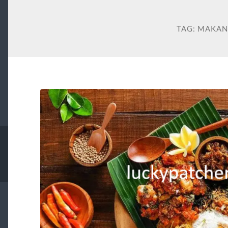
TAG:
MAKAN