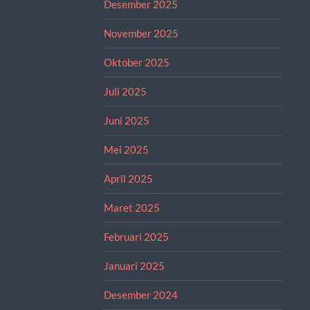
Desember 2025
November 2025
Oktober 2025
Juli 2025
Juni 2025
Mei 2025
April 2025
Maret 2025
Februari 2025
Januari 2025
Desember 2024