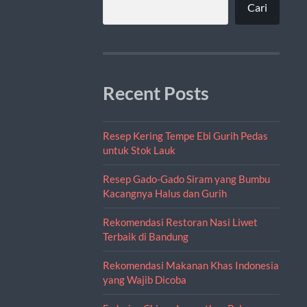
Cari
Recent Posts
Resep Kering Tempe Ebi Gurih Pedas
untuk Stok Lauk
Resep Gado-Gado Siram yang Bumbu
Kacangnya Halus dan Gurih
Rekomendasi Restoran Nasi Liwet
Terbaik di Bandung
Rekomendasi Makanan Khas Indonesia
yang Wajib Dicoba