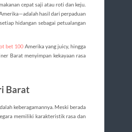
makanan cepat saji atau roti dan keju.
 Amerika—adalah hasil dari perpaduan
 setiap hidangan sebagai petualangan
lot bet 100
Amerika yang juicy, hingga
liner Barat menyimpan kekayaan rasa
i Barat
t adalah keberagamannya. Meski berada
egara memiliki karakteristik rasa dan