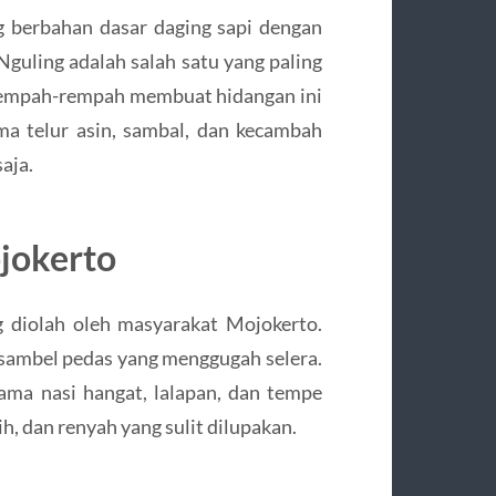
 berbahan dasar daging sapi dengan
guling adalah salah satu yang paling
u rempah-rempah membuat hidangan ini
ama telur asin, sambal, dan kecambah
aja.
jokerto
g diolah oleh masyarakat Mojokerto.
 sambel pedas yang menggugah selera.
ma nasi hangat, lalapan, dan tempe
h, dan renyah yang sulit dilupakan.