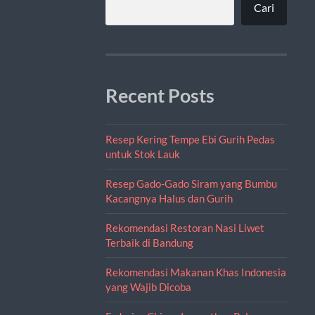
Cari
Recent Posts
Resep Kering Tempe Ebi Gurih Pedas
untuk Stok Lauk
Resep Gado-Gado Siram yang Bumbu
Kacangnya Halus dan Gurih
Rekomendasi Restoran Nasi Liwet
Terbaik di Bandung
Rekomendasi Makanan Khas Indonesia
yang Wajib Dicoba