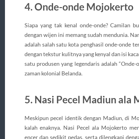
4. Onde-onde Mojokerto
Siapa yang tak kenal onde-onde? Camilan bul
dengan wijen ini memang sudah mendunia. N
adalah salah satu kota penghasil onde-onde t
dengan tekstur kulitnya yang kenyal dan isi kac
satu produsen yang legendaris adalah “Onde-o
zaman kolonial Belanda.
5. Nasi Pecel Madiun ala
Meskipun pecel identik dengan Madiun, di Moj
kalah enaknya. Nasi Pecel ala Mojokerto m
encer dan sedikit pedas, serta dilengkapi deng