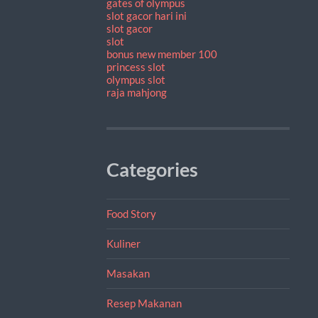
gates of olympus
slot gacor hari ini
slot gacor
slot
bonus new member 100
princess slot
olympus slot
raja mahjong
Categories
Food Story
Kuliner
Masakan
Resep Makanan