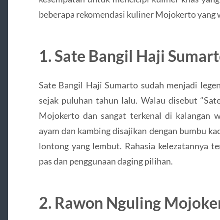
beberapa rekomendasi kuliner Mojokerto yang 
1. Sate Bangil Haji Sumar
Sate Bangil Haji Sumarto sudah menjadi lege
sejak puluhan tahun lalu. Walau disebut “Sate
Mojokerto dan sangat terkenal di kalangan 
ayam dan kambing disajikan dengan bumbu kaca
lontong yang lembut. Rahasia kelezatannya t
pas dan penggunaan daging pilihan.
2. Rawon Nguling Mojoke