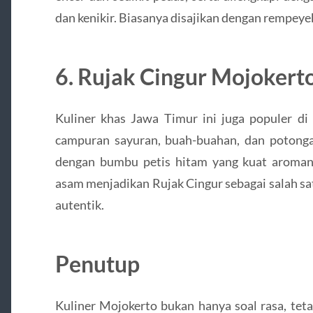
dan kenikir. Biasanya disajikan dengan rempey
6. Rujak Cingur Mojokert
Kuliner khas Jawa Timur ini juga populer di 
campuran sayuran, buah-buahan, dan potongan
dengan bumbu petis hitam yang kuat aromany
asam menjadikan Rujak Cingur sebagai salah sat
autentik.
Penutup
Kuliner Mojokerto bukan hanya soal rasa, tet