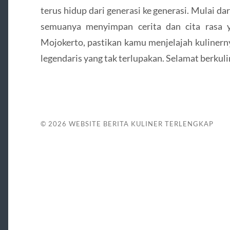
terus hidup dari generasi ke generasi. Mulai d
semuanya menyimpan cerita dan cita rasa y
Mojokerto, pastikan kamu menjelajah kuliner
legendaris yang tak terlupakan. Selamat berkuli
© 2026
WEBSITE BERITA KULINER TERLENGKAP