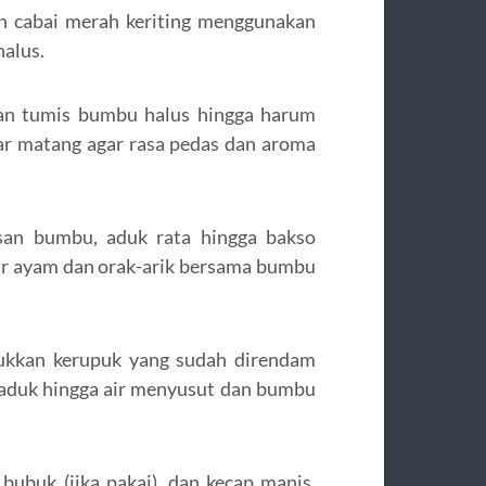
an cabai merah keriting menggunakan
halus.
an tumis bumbu halus hingga harum
r matang agar rasa pedas dan aroma
san bumbu, aduk rata hingga bakso
ur ayam dan orak-arik bersama bumbu
sukkan kerupuk yang sudah direndam
iaduk hingga air menyusut dan bumbu
ubuk (jika pakai), dan kecap manis.