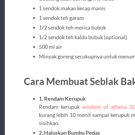
1 sendok makan kecap manis
1 sendok teh garam
1/2 sendok teh merica bubuk
1/2 sendok teh kaldu bubuk (optional)
500 ml air
Minyak goreng secukupnya untuk menum
Cara Membuat Seblak Ba
1. Rendam Kerupuk
Rendam kerupuk
wisdom of athena 1
kurang lebih 10 menit sampai kerupuk me
sisihkan.
2. Haluskan Bumbu Pedas