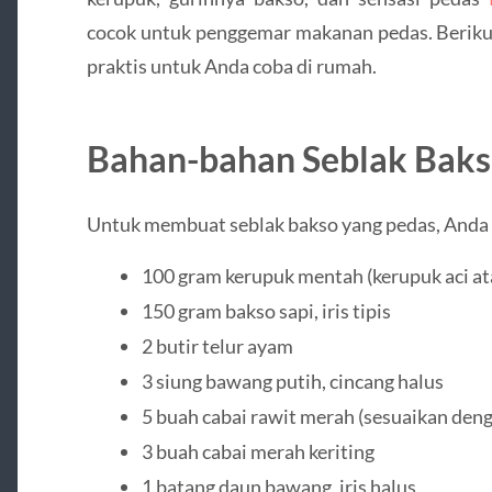
cocok untuk penggemar makanan pedas. Beriku
praktis untuk Anda coba di rumah.
Bahan-bahan Seblak Baks
Untuk membuat seblak bakso yang pedas, Anda
100 gram kerupuk mentah (kerupuk aci at
150 gram bakso sapi, iris tipis
2 butir telur ayam
3 siung bawang putih, cincang halus
5 buah cabai rawit merah (sesuaikan deng
3 buah cabai merah keriting
1 batang daun bawang, iris halus