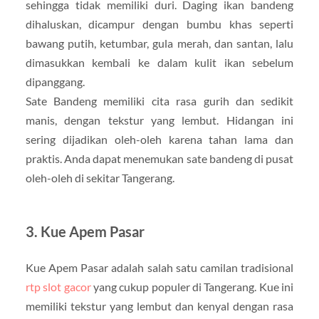
sehingga tidak memiliki duri. Daging ikan bandeng
dihaluskan, dicampur dengan bumbu khas seperti
bawang putih, ketumbar, gula merah, dan santan, lalu
dimasukkan kembali ke dalam kulit ikan sebelum
dipanggang.
Sate Bandeng memiliki cita rasa gurih dan sedikit
manis, dengan tekstur yang lembut. Hidangan ini
sering dijadikan oleh-oleh karena tahan lama dan
praktis. Anda dapat menemukan sate bandeng di pusat
oleh-oleh di sekitar Tangerang.
3.
Kue Apem Pasar
Kue Apem Pasar adalah salah satu camilan tradisional
rtp slot gacor
yang cukup populer di Tangerang. Kue ini
memiliki tekstur yang lembut dan kenyal dengan rasa