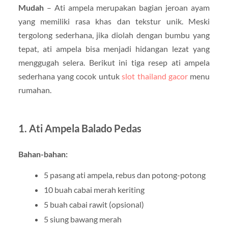
Mudah
– Ati ampela merupakan bagian jeroan ayam
yang memiliki rasa khas dan tekstur unik. Meski
tergolong sederhana, jika diolah dengan bumbu yang
tepat, ati ampela bisa menjadi hidangan lezat yang
menggugah selera. Berikut ini tiga resep ati ampela
sederhana yang cocok untuk
slot thailand gacor
menu
rumahan.
1. Ati Ampela Balado Pedas
Bahan-bahan:
5 pasang ati ampela, rebus dan potong-potong
10 buah cabai merah keriting
5 buah cabai rawit (opsional)
5 siung bawang merah