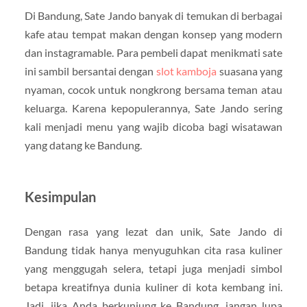
Di Bandung, Sate Jando banyak di temukan di berbagai
kafe atau tempat makan dengan konsep yang modern
dan instagramable. Para pembeli dapat menikmati sate
ini sambil bersantai dengan
slot kamboja
suasana yang
nyaman, cocok untuk nongkrong bersama teman atau
keluarga. Karena kepopulerannya, Sate Jando sering
kali menjadi menu yang wajib dicoba bagi wisatawan
yang datang ke Bandung.
Kesimpulan
Dengan rasa yang lezat dan unik, Sate Jando di
Bandung tidak hanya menyuguhkan cita rasa kuliner
yang menggugah selera, tetapi juga menjadi simbol
betapa kreatifnya dunia kuliner di kota kembang ini.
Jadi, jika Anda berkunjung ke Bandung, jangan lupa