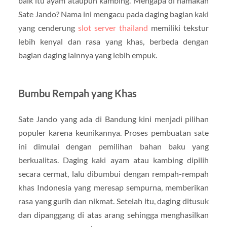
baik itu ayam ataupun kambing. Mengapa di namakan
Sate Jando? Nama ini mengacu pada daging bagian kaki
yang cenderung
slot server thailand
memiliki tekstur
lebih kenyal dan rasa yang khas, berbeda dengan
bagian daging lainnya yang lebih empuk.
Bumbu Rempah yang Khas
Sate Jando yang ada di Bandung kini menjadi pilihan
populer karena keunikannya. Proses pembuatan sate
ini dimulai dengan pemilihan bahan baku yang
berkualitas. Daging kaki ayam atau kambing dipilih
secara cermat, lalu dibumbui dengan rempah-rempah
khas Indonesia yang meresap sempurna, memberikan
rasa yang gurih dan nikmat. Setelah itu, daging ditusuk
dan dipanggang di atas arang sehingga menghasilkan