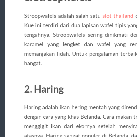
Stroopwafels adalah salah satu
slot thailand
c
Kue ini terdiri dari dua lapisan wafel tipis ya
tengahnya. Stroopwafels sering dinikmati de
karamel yang lengket dan wafel yang re
memanjakan lidah. Untuk pengalaman terbaik,
hangat.
2. Haring
Haring adalah ikan hering mentah yang diren
dengan cara yang khas Belanda. Cara makan t
menggigit ikan dari ekornya setelah menyi
atasnya. Haring sangat populer di Belanda, da