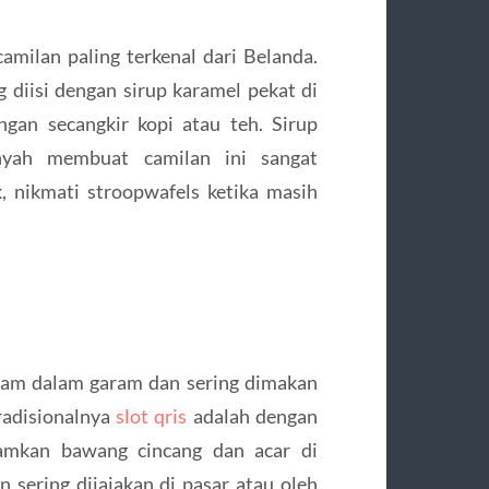
amilan paling terkenal dari Belanda.
ng diisi dengan sirup karamel pekat di
ngan secangkir kopi atau teh. Sirup
nyah membuat camilan ini sangat
 nikmati stroopwafels ketika masih
dam dalam garam dan sering dimakan
radisionalnya
slot qris
adalah dengan
ramkan bawang cincang dan acar di
n sering dijajakan di pasar atau oleh