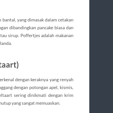
an bantal, yang dimasak dalam cetakan
ingan dibandingkan pancake biasa dan
atau sirup. Poffertjes adalah makanan
elanda.
taart)
terkenal dengan keraknya yang renyah
panggang dengan potongan apel, kismis,
taart sering dinikmati dengan krim
enutup yang sangat memuaskan.