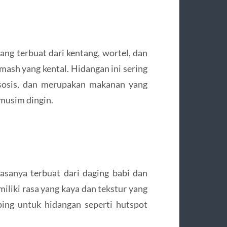
ang terbuat dari kentang, wortel, dan
ash yang kental. Hidangan ini sering
 sosis, dan merupakan makanan yang
musim dingin.
asanya terbuat dari daging babi dan
liki rasa yang kaya dan tekstur yang
ping untuk hidangan seperti hutspot