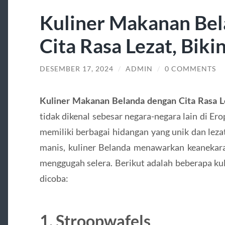
Kuliner Makanan Be
Cita Rasa Lezat, Biki
DESEMBER 17, 2024
/
ADMIN
/
0 COMMENTS
Kuliner Makanan Belanda dengan Cita Rasa Le
tidak dikenal sebesar negara-negara lain di Erop
memiliki berbagai hidangan yang unik dan leza
manis, kuliner Belanda menawarkan keanekara
menggugah selera. Berikut adalah beberapa kul
dicoba:
1. Stroopwafels