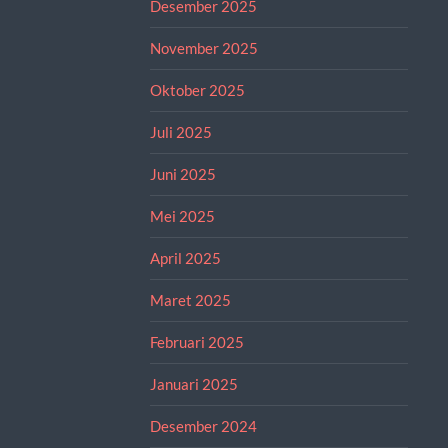
Desember 2025
November 2025
Oktober 2025
Juli 2025
Juni 2025
Mei 2025
April 2025
Maret 2025
Februari 2025
Januari 2025
Desember 2024