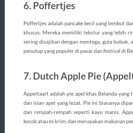
6. Poffertjes
Poffertjes adalah pancake kecil yang lembut d
khusus. Mereka memiliki tekstur yang lebih r
sering disajikan dengan mentega, gula bubuk, 
penutup yang populer di pasar dan festival di B
7. Dutch Apple Pie (Appel
Appeltaart adalah pie apel khas Belanda yang 
dan isian apel yang lezat. Pie ini biasanya di
dan rempah-rempah seperti kayu manis. Appel
kocok atau es krim, dan merupakan makanan p