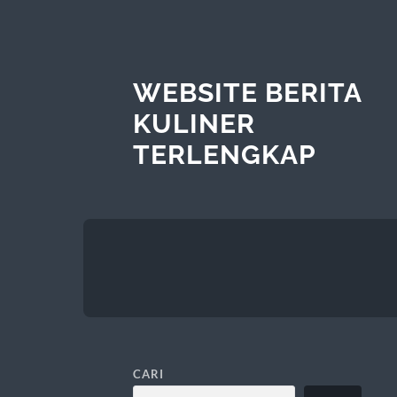
WEBSITE BERITA
KULINER
TERLENGKAP
CARI