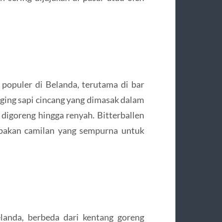
 populer di Belanda, terutama di bar
daging sapi cincang yang dimasak dalam
 digoreng hingga renyah. Bitterballen
upakan camilan yang sempurna untuk
anda, berbeda dari kentang goreng