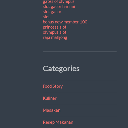
gates of olympus
slot gacor hari ini
slot gacor
slot
bonus new member 100
princess slot
olympus slot
raja mahjong
Categories
Food Story
Kuliner
Masakan
Resep Makanan