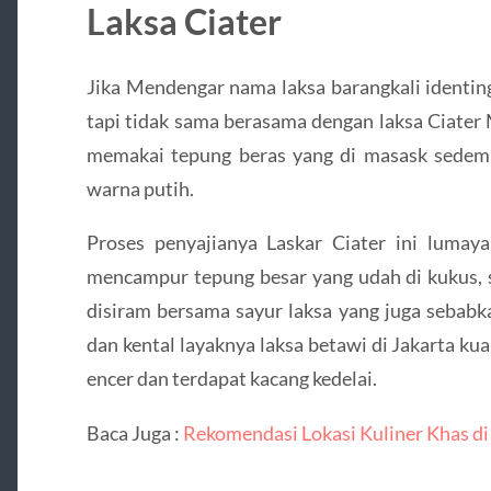
Laksa Ciater
Jika Mendengar nama laksa barangkali identin
tapi tidak sama berasama dengan laksa Ciater
memakai tepung beras yang di masask sedem
warna putih.
Proses penyajianya Laskar Ciater ini luma
mencampur tepung besar yang udah di kukus, s
disiram bersama sayur laksa yang juga sebabka
dan kental layaknya laksa betawi di Jakarta kua
encer dan terdapat kacang kedelai.
Baca Juga :
Rekomendasi Lokasi Kuliner Khas di