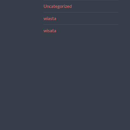
Uncategorized
wiasta
wisata