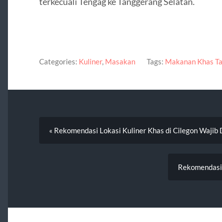
terkecuali Tengag ke Tanggerang Selatan.
Categories:
Kuliner
,
Masakan
Tags:
Makanan Khas Tan
« Rekomendasi Lokasi Kuliner Khas di Cilegon Wajib 
Rekomendasi 