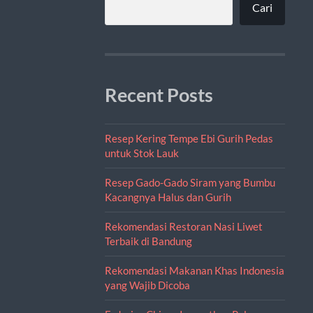
Cari
Recent Posts
Resep Kering Tempe Ebi Gurih Pedas
untuk Stok Lauk
Resep Gado-Gado Siram yang Bumbu
Kacangnya Halus dan Gurih
Rekomendasi Restoran Nasi Liwet
Terbaik di Bandung
Rekomendasi Makanan Khas Indonesia
yang Wajib Dicoba