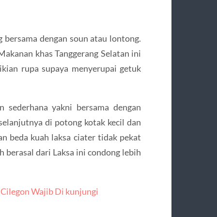
g bersama dengan soun atau lontong.
 Makanan khas Tanggerang Selatan ini
ikian rupa supaya menyerupai getuk
yan sederhana yakni bersama dengan
elanjutnya di potong kotak kecil dan
n beda kuah laksa ciater tidak pekat
h berasal dari Laksa ini condong lebih
 Cilegon Wajib Di kunjungi