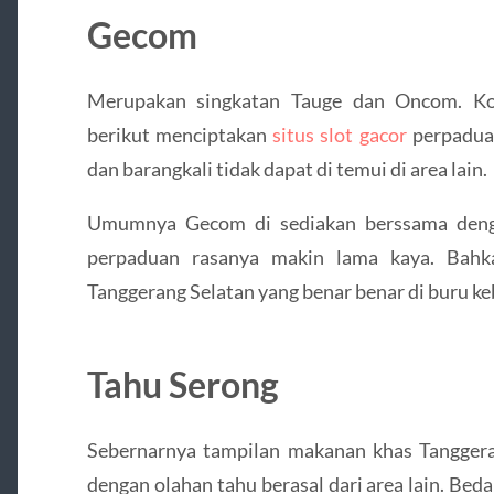
Gecom
Merupakan singkatan Tauge dan Oncom. Ko
berikut menciptakan
situs slot gacor
perpaduan
dan barangkali tidak dapat di temui di area lain.
Umumnya Gecom di sediakan berssama denga
perpaduan rasanya makin lama kaya. Bah
Tanggerang Selatan yang benar benar di buru k
Tahu Serong
Sebernarnya tampilan makanan khas Tanggeran
dengan olahan tahu berasal dari area lain. Bed