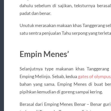
dahulu sebelum di sajikan, teksturnya berasa
padat dan benar.
Unutuk merasakan makaan khas Tanggerang selat
satu sentra penjualan Tahu serpong yang terlet
Empin Menes’
Selanjutnya type makanan khas Tanggerang 
Emping Melinjo. Sebab, kedua
gates of olympu
bahan yang sama. Emping Menes di buat beras
pipihkan kemudian di goreng sampai kering.
Berasal dari Emping Menes Benar – Benar gur