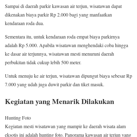
Sampai di daerah parkir kawasan air terjun, wisatawan dapat
dikenakan biaya parkir Rp 2.000 bagi yang manfaatkan
kendaraan roda dua.
Sementara itu, untuk kendaraan roda empat biaya parkirnya
adalah Rp 5.000. Apabila wisatawan menghendaki coba hingga
ke dasar air terjunnya, wisatawan mesti menuruni daerah
perbukitan tidak cukup lebih 500 meter.
Untuk menuju ke air terjun, wisatawan dipungut biaya sebesar Rp
7.000 yang udah juga duwit parkir dan tiket masuk.
Kegiatan yang Menarik Dilakukan
Hunting Foto
Kegiatan mesti wisatawan yang mampir ke daerah wisata alam
eksotis ini adalah hunting foto. Panorama kawasan air terjun yang