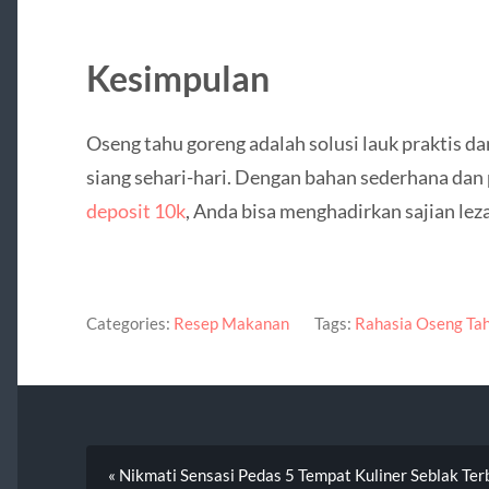
Kesimpulan
Oseng tahu goreng adalah solusi lauk praktis 
siang sehari-hari. Dengan bahan sederhana da
deposit 10k
, Anda bisa menghadirkan sajian le
Categories:
Resep Makanan
Tags:
Rahasia Oseng Tah
« Nikmati Sensasi Pedas 5 Tempat Kuliner Seblak Ter