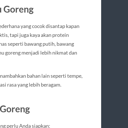
u Goreng
ederhana yang cocok disantap kapan
tis, tapi juga kaya akan protein
khas seperti bawang putih, bawang
hu goreng menjadi lebih nikmat dan
menambahkan bahan lain seperti tempe,
asi rasa yang lebih beragam.
 Goreng
ng perlu Anda siapkan: