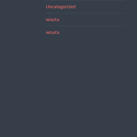
Uncategorized
wiasta
wisata