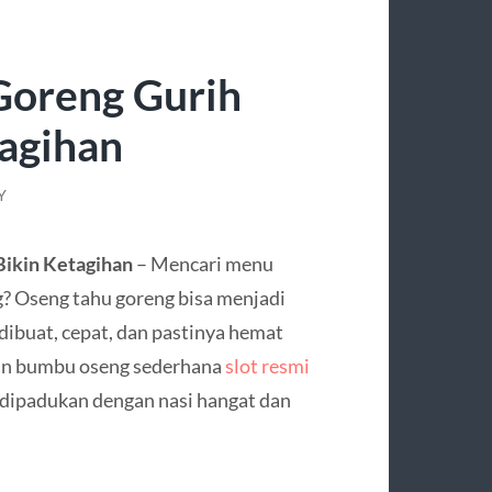
Goreng Gurih
tagihan
Y
Bikin Ketagihan
– Mencari menu
? Oseng tahu goreng bisa menjadi
dibuat, cepat, dan pastinya hemat
gan bumbu oseng sederhana
slot resmi
dipadukan dengan nasi hangat dan