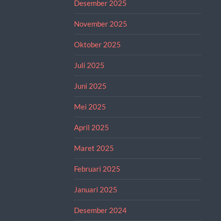
Desember 2025
November 2025
Oktober 2025
Juli 2025
Juni 2025
Mei 2025
April 2025
Maret 2025
Februari 2025
Januari 2025
Desember 2024