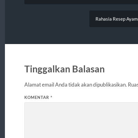
Rahasia Resep Ayam 
Tinggalkan Balasan
Alamat email Anda tidak akan dipublikasikan.
Ruas
KOMENTAR
*