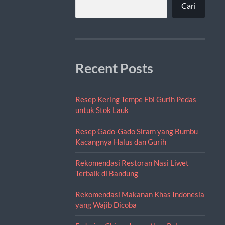
Cari
Recent Posts
Resep Kering Tempe Ebi Gurih Pedas
untuk Stok Lauk
Resep Gado-Gado Siram yang Bumbu
Kacangnya Halus dan Gurih
Rekomendasi Restoran Nasi Liwet
Terbaik di Bandung
Rekomendasi Makanan Khas Indonesia
yang Wajib Dicoba