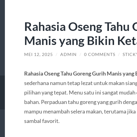
Rahasia Oseng Tahu 
Manis yang Bikin Ke
MEI 12, 2025
/
ADMIN
/
0 COMMENTS
/
STICK
Rahasia Oseng Tahu Goreng Gurih Manis yang 
sederhana namun tetap lezat untuk makan siang
pilihan yang tepat. Menu satu ini sangat mudah 
bahan. Perpaduan tahu goreng yang gurih den
mampu menambah selera makan, terutama jika 
sambal favorit.