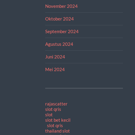
November 2024
Oktober 2024
September 2024
Agustus 2024
Juni 2024
Mei 2024
rajascatter
slot qris
slot
slot bet kecil
slot qris
thailand slot