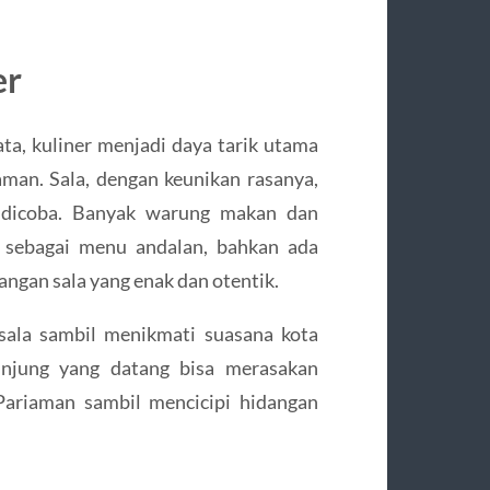
er
ta, kuliner menjadi daya tarik utama
man. Sala, dengan keunikan rasanya,
b dicoba. Banyak warung makan dan
 sebagai menu andalan, bahkan ada
angan sala yang enak dan otentik.
sala sambil menikmati suasana kota
unjung yang datang bisa merasakan
Pariaman sambil mencicipi hidangan