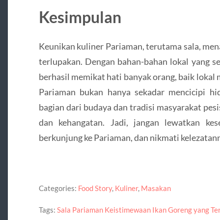
Kesimpulan
Keunikan kuliner Pariaman, terutama sala, me
terlupakan. Dengan bahan-bahan lokal yang se
berhasil memikat hati banyak orang, baik loka
Pariaman bukan hanya sekadar mencicipi hid
bagian dari budaya dan tradisi masyarakat pes
dan kehangatan. Jadi, jangan lewatkan ke
berkunjung ke Pariaman, dan nikmati kelezatan
Categories:
Food Story
,
Kuliner
,
Masakan
Tags:
Sala Pariaman Keistimewaan Ikan Goreng yang Te