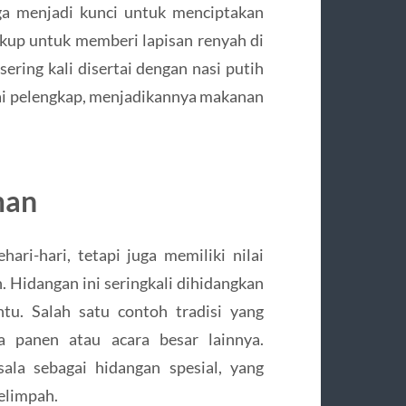
ga menjadi kunci untuk menciptakan
cukup untuk memberi lapisan renyah di
sering kali disertai dengan nasi putih
gai pelengkap, menjadikannya makanan
man
ari-hari, tetapi juga memiliki nilai
 Hidangan ini seringkali dihidangkan
tu. Salah satu contoh tradisi yang
a panen atau acara besar lainnya.
la sebagai hidangan spesial, yang
elimpah.