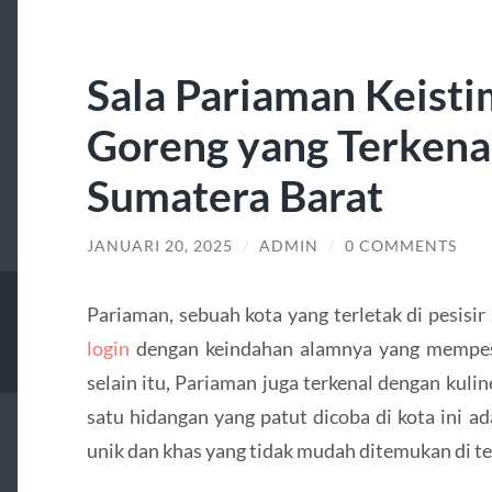
Sala Pariaman Keist
Goreng yang Terkenal 
Sumatera Barat
JANUARI 20, 2025
/
ADMIN
/
0 COMMENTS
Pariaman, sebuah kota yang terletak di pesisi
login
dengan keindahan alamnya yang mempes
selain itu, Pariaman juga terkenal dengan kuli
satu hidangan yang patut dicoba di kota ini a
unik dan khas yang tidak mudah ditemukan di te