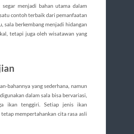
ut segar menjadi bahan utama dalam
 satu contoh terbaik dari pemanfaatan
tu, sala berkembang menjadi hidangan
kal, tetapi juga oleh wisatawan yang
jian
bahan-bahannya yang sederhana, namun
digunakan dalam sala bisa bervariasi,
a ikan tenggiri. Setiap jenis ikan
tetap mempertahankan cita rasa asli