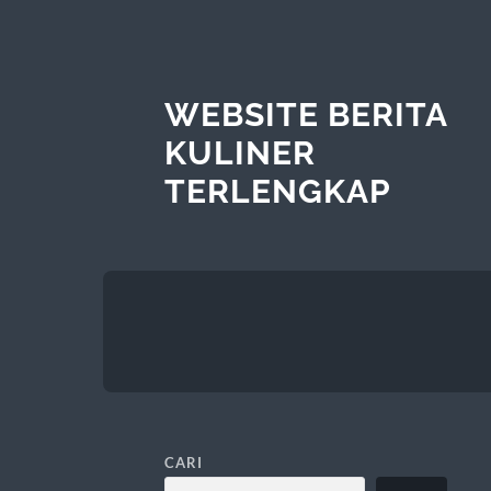
WEBSITE BERITA
KULINER
TERLENGKAP
CARI