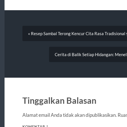
« Resep Sambal Terong Kencur Cita Rasa Tradisiona
Cerita di Balik Setiap Hidangan: Mene
Tinggalkan Balasan
Alamat email Anda tidak akan dipublikasikan.
Ruas
KOMENTAR
*