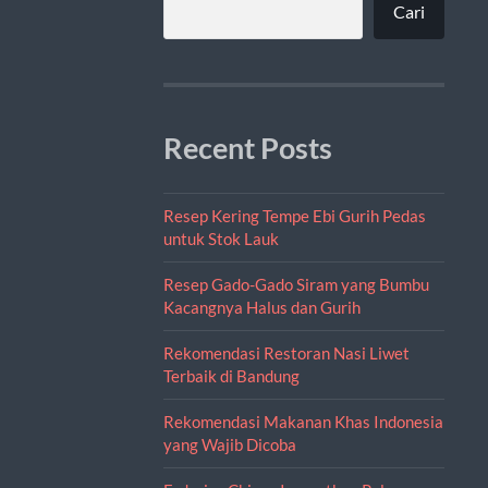
Cari
Recent Posts
Resep Kering Tempe Ebi Gurih Pedas
untuk Stok Lauk
Resep Gado-Gado Siram yang Bumbu
Kacangnya Halus dan Gurih
Rekomendasi Restoran Nasi Liwet
Terbaik di Bandung
Rekomendasi Makanan Khas Indonesia
yang Wajib Dicoba