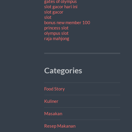
gates of olympus
slot gacor hari ini
slot gacor
slot
bonus new member 100
princess slot
olympus slot
raja mahjong
Categories
Food Story
Kuliner
Masakan
Resep Makanan