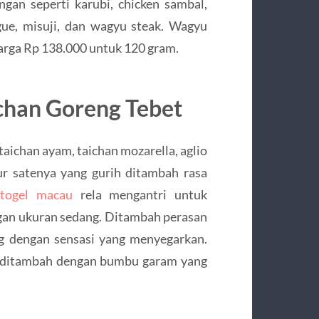
ngan seperti karubi, chicken sambal,
ngue, misuji, dan wagyu steak. Wagyu
arga Rp 138.000 untuk 120 gram.
chan Goreng Tebet
 taichan ayam, taichan mozarella, aglio
ur satenya yang gurih ditambah rasa
g
togel macau
rela mengantri untuk
gan ukuran sedang. Ditambah perasan
g dengan sensasi yang menyegarkan.
i ditambah dengan bumbu garam yang