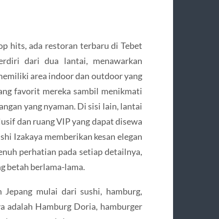
 hits, ada restoran terbaru di Tebet
erdiri dari dua lantai, menawarkan
memiliki area indoor dan outdoor yang
ng favorit mereka sambil menikmati
angan yang nyaman. Di sisi lain, lantai
lusif dan ruang VIP yang dapat disewa
Nishi Izakaya memberikan kesan elegan
nuh perhatian pada setiap detailnya,
g betah berlama-lama.
 Jepang mulai dari sushi, hamburg,
nya adalah Hamburg Doria, hamburger