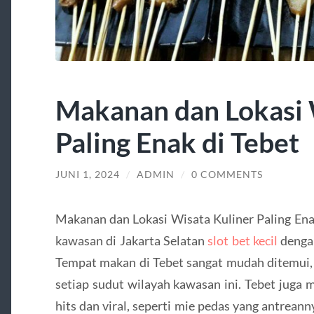
Makanan dan Lokasi 
Paling Enak di Tebet
JUNI 1, 2024
/
ADMIN
/
0 COMMENTS
Makanan dan Lokasi Wisata Kuliner Paling Enak
kawasan di Jakarta Selatan
slot bet kecil
dengan
Tempat makan di Tebet sangat mudah ditemui
setiap sudut wilayah kawasan ini. Tebet juga m
hits dan viral, seperti mie pedas yang antreann