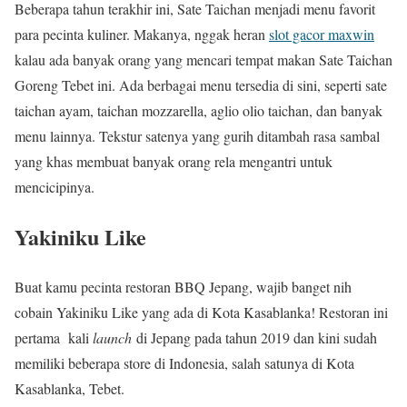
Beberapa tahun terakhir ini, Sate Taichan menjadi menu favorit
para pecinta kuliner. Makanya, nggak heran
slot gacor maxwin
kalau ada banyak orang yang mencari tempat makan Sate Taichan
Goreng Tebet ini. Ada berbagai menu tersedia di sini, seperti sate
taichan ayam, taichan mozzarella, aglio olio taichan, dan banyak
menu lainnya. Tekstur satenya yang gurih ditambah rasa sambal
yang khas membuat banyak orang rela mengantri untuk
mencicipinya.
Yakiniku Like
Buat kamu pecinta restoran BBQ Jepang, wajib banget nih
cobain Yakiniku Like yang ada di Kota Kasablanka! Restoran ini
pertama kali
launch
di Jepang pada tahun 2019 dan kini sudah
memiliki beberapa store di Indonesia, salah satunya di Kota
Kasablanka, Tebet.