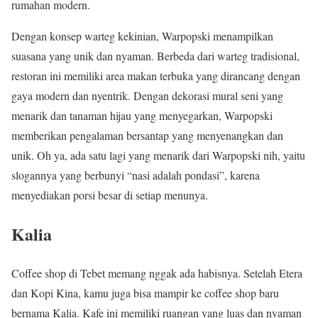
rumahan modern.
Dengan konsep warteg kekinian, Warpopski menampilkan
suasana yang unik dan nyaman. Berbeda dari warteg tradisional,
restoran ini memiliki area makan terbuka yang dirancang dengan
gaya modern dan nyentrik. Dengan dekorasi mural seni yang
menarik dan tanaman hijau yang menyegarkan, Warpopski
memberikan pengalaman bersantap yang menyenangkan dan
unik. Oh ya, ada satu lagi yang menarik dari Warpopski nih, yaitu
slogannya yang berbunyi “nasi adalah pondasi”, karena
menyediakan porsi besar di setiap menunya.
Kalia
Coffee shop di Tebet memang nggak ada habisnya. Setelah Etera
dan Kopi Kina, kamu juga bisa mampir ke coffee shop baru
bernama Kalia. Kafe ini memiliki ruangan yang luas dan nyaman