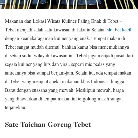
Makanan dan Lokasi Wisata Kuliner Paling Enak di Tebet –
Tebet menjadi salah satu kawasan di Jakarta Selatan
slot bet kecil
dengan keanekaragaman kuliner yang enak. Tempat makan di
Tebet sangat mudah ditemui, bahkan kamu bisa menemukannya
di setiap sudut wilayah kawasan ini. Tebet juga menjadi pusat dari
segala kuliner yang hits dan viral, seperti mie pedas yang
antreannya bisa sampai berjam-jam. Selain itu, ada tempat makan
di Tebet yang menjual aneka makanan khas Indonesia hingga
Barat dengan suasana yang mewah. Meskipun mewah, harga
yang ditawarkan di tempat makan ini tergolong masih sangat
terjangkau.
Sate Taichan Goreng Tebet