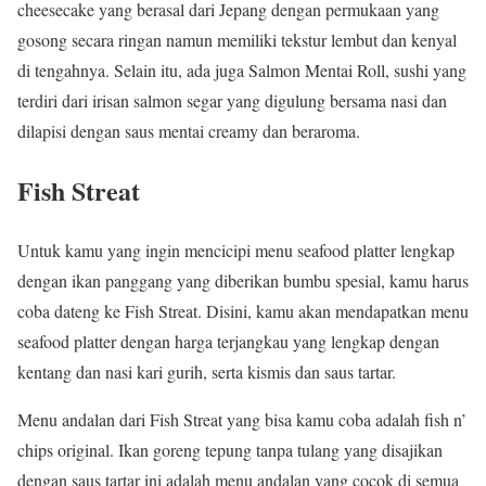
cheesecake yang berasal dari Jepang dengan permukaan yang
gosong secara ringan namun memiliki tekstur lembut dan kenyal
di tengahnya. Selain itu, ada juga Salmon Mentai Roll, sushi yang
terdiri dari irisan salmon segar yang digulung bersama nasi dan
dilapisi dengan saus mentai creamy dan beraroma.
Fish Streat
Untuk kamu yang ingin mencicipi menu seafood platter lengkap
dengan ikan panggang yang diberikan bumbu spesial, kamu harus
coba dateng ke Fish Streat. Disini, kamu akan mendapatkan menu
seafood platter dengan harga terjangkau yang lengkap dengan
kentang dan nasi kari gurih, serta kismis dan saus tartar.
Menu andalan dari Fish Streat yang bisa kamu coba adalah fish n’
chips original. Ikan goreng tepung tanpa tulang yang disajikan
dengan saus tartar ini adalah menu andalan yang cocok di semua