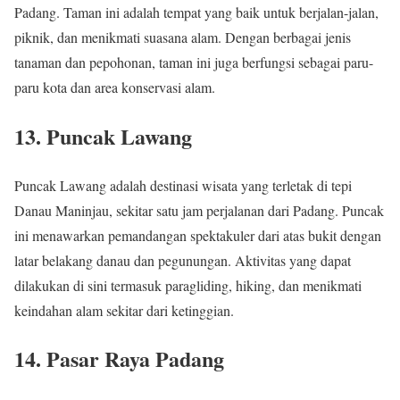
Padang. Taman ini adalah tempat yang baik untuk berjalan-jalan,
piknik, dan menikmati suasana alam. Dengan berbagai jenis
tanaman dan pepohonan, taman ini juga berfungsi sebagai paru-
paru kota dan area konservasi alam.
13. Puncak Lawang
Puncak Lawang adalah destinasi wisata yang terletak di tepi
Danau Maninjau, sekitar satu jam perjalanan dari Padang. Puncak
ini menawarkan pemandangan spektakuler dari atas bukit dengan
latar belakang danau dan pegunungan. Aktivitas yang dapat
dilakukan di sini termasuk paragliding, hiking, dan menikmati
keindahan alam sekitar dari ketinggian.
14. Pasar Raya Padang