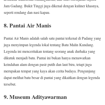
Jam Gadang. Bukit Tinggi juga dikenal dengan kuliner khasnya,
seperti rendang dan nasi kapau.
8. Pantai Air Manis
Pantai Air Manis adalah salah satu pantai terkenal di Padang yang
juga menyimpan legenda lokal tentang Batu Malin Kundang.
Legenda ini menceritakan tentang seorang anak durhaka yang
dikutuk menjadi batu. Pantai ini bukan hanya menawarkan
keindahan alam dengan pasir putih dan laut biru, tetapi juga
merupakan tempat yang kaya akan cerita budaya. Pengunjung
dapat melihat batu besar di pantai yang dikaitkan dengan legenda
tersebut.
9. Museum Adityawarman