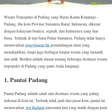
Wisata Terpopuler di Padang yang Harus Kamu Kunjungi –
Padang, ibu kota Provinsi Sumatera Barat, Indonesia, dikenal
dengan kekayaan budaya, sejarah, dan kulinernya yang luar
biasa. Terletak di tepi barat Pulau Sumatera, Padang tidak hanya
menawarkan
pengeluaran hk
pemandangan alam yang
menakjubkan, tetapi juga berbagai tempat wisata yang menarik
dan unik. Berikut adalah ulasan tentang beberapa destinasi wisata
terpopuler di Padang yang patut Anda kunjungi.
1. Pantai Padang
Pantai Padang adalah salah satu destinasi wisata yang paling
terkenal di kota ini. Terletak tidak jauh dari pusat kota, pantai ini
menawarkan
slot thailand
panorama laut yang indah dengan pasir