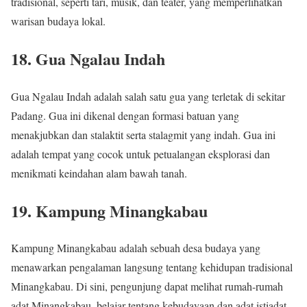
tradisional, seperti tari, musik, dan teater, yang memperlihatkan
warisan budaya lokal.
18. Gua Ngalau Indah
Gua Ngalau Indah adalah salah satu gua yang terletak di sekitar
Padang. Gua ini dikenal dengan formasi batuan yang
menakjubkan dan stalaktit serta stalagmit yang indah. Gua ini
adalah tempat yang cocok untuk petualangan eksplorasi dan
menikmati keindahan alam bawah tanah.
19. Kampung Minangkabau
Kampung Minangkabau adalah sebuah desa budaya yang
menawarkan pengalaman langsung tentang kehidupan tradisional
Minangkabau. Di sini, pengunjung dapat melihat rumah-rumah
adat Minangkabau, belajar tentang kebudayaan dan adat istiadat