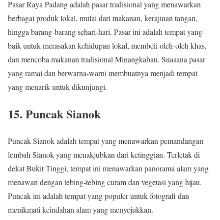
Pasar Raya Padang adalah pasar tradisional yang menawarkan
berbagai produk lokal, mulai dari makanan, kerajinan tangan,
hingga barang-barang sehari-hari. Pasar ini adalah tempat yang
baik untuk merasakan kehidupan lokal, membeli oleh-oleh khas,
dan mencoba makanan tradisional Minangkabau. Suasana pasar
yang ramai dan berwarna-warni membuatnya menjadi tempat
yang menarik untuk dikunjungi.
15. Puncak Sianok
Puncak Sianok adalah tempat yang menawarkan pemandangan
lembah Sianok yang menakjubkan dari ketinggian. Terletak di
dekat Bukit Tinggi, tempat ini menawarkan panorama alam yang
menawan dengan tebing-tebing curam dan vegetasi yang hijau.
Puncak ini adalah tempat yang populer untuk fotografi dan
menikmati keindahan alam yang menyejukkan.