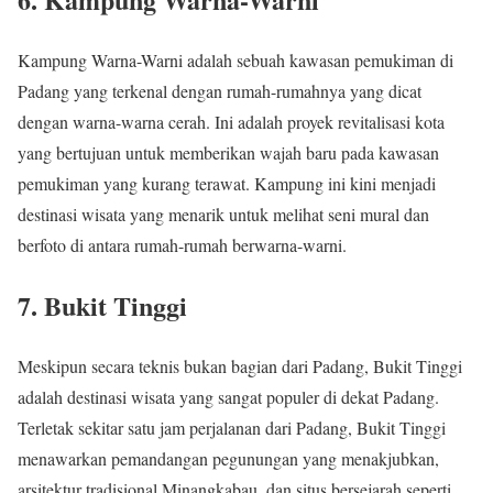
Kampung Warna-Warni adalah sebuah kawasan pemukiman di
Padang yang terkenal dengan rumah-rumahnya yang dicat
dengan warna-warna cerah. Ini adalah proyek revitalisasi kota
yang bertujuan untuk memberikan wajah baru pada kawasan
pemukiman yang kurang terawat. Kampung ini kini menjadi
destinasi wisata yang menarik untuk melihat seni mural dan
berfoto di antara rumah-rumah berwarna-warni.
7. Bukit Tinggi
Meskipun secara teknis bukan bagian dari Padang, Bukit Tinggi
adalah destinasi wisata yang sangat populer di dekat Padang.
Terletak sekitar satu jam perjalanan dari Padang, Bukit Tinggi
menawarkan pemandangan pegunungan yang menakjubkan,
arsitektur tradisional Minangkabau, dan situs bersejarah seperti