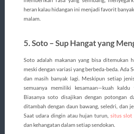
heran kalau hidangan ini menjadi favorit bany
malam.
5.
Soto – Sup Hangat yang Men
Soto adalah makanan yang bisa ditemukan ha
meski dengan variasi yang berbeda-beda. Ada 
dan masih banyak lagi. Meskipun setiap jenis
semuanya memiliki kesamaan—kuah kaldu 
Biasanya soto disajikan dengan potongan d
ditambah dengan daun bawang, seledri, dan j
Saat udara dingin atau hujan turun,
situs slot
dan kehangatan dalam setiap sendokan.