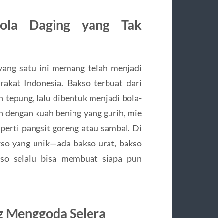
ola Daging yang Tak
yang satu ini memang telah menjadi
rakat Indonesia. Bakso terbuat dari
n tepung, lalu dibentuk menjadi bola-
kan dengan kuah bening yang gurih, mie
eperti pangsit goreng atau sambal. Di
kso yang unik—ada bakso urat, bakso
akso selalu bisa membuat siapa pun
g Menggoda Selera