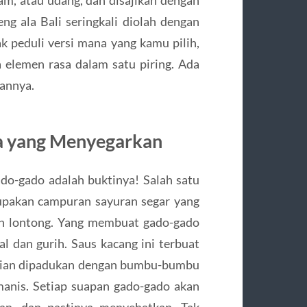
ng ala Bali seringkali diolah dengan
k peduli versi mana yang kamu pilih,
a elemen rasa dalam satu piring. Ada
tannya.
a yang Menyegarkan
ado-gado adalah buktinya! Salah satu
rupakan campuran sayuran segar yang
an lontong. Yang membuat gado-gado
l dan gurih. Saus kacang ini terbuat
udian dipadukan dengan bumbu-bumbu
 manis. Setiap suapan gado-gado akan
an, dan pastinya menyehatkan. Tak