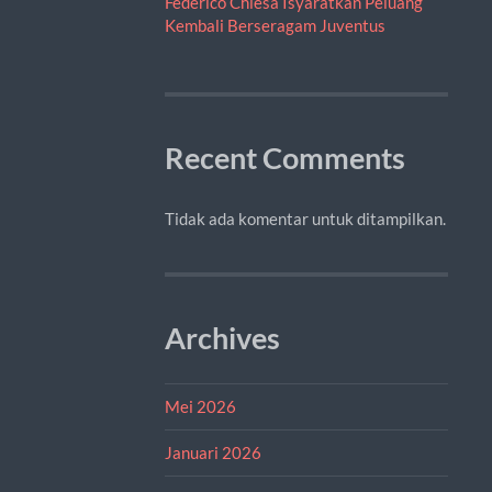
Federico Chiesa Isyaratkan Peluang
Kembali Berseragam Juventus
Recent Comments
Tidak ada komentar untuk ditampilkan.
Archives
Mei 2026
Januari 2026