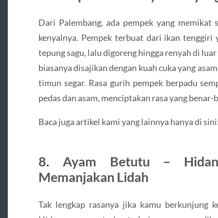
Dari Palembang, ada pempek yang memikat se
kenyalnya. Pempek terbuat dari ikan tenggiri 
tepung sagu, lalu digoreng hingga renyah di lu
biasanya disajikan dengan kuah cuka yang asam-
timun segar. Rasa gurih pempek berpadu semp
pedas dan asam, menciptakan rasa yang benar-
Baca juga artikel kami yang lainnya hanya di sini
8.
Ayam Betutu – Hidan
Memanjakan Lidah
Tak lengkap rasanya jika kamu berkunjung 