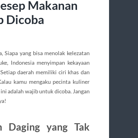
Resep Makanan
b Dicoba
 Siapa yang bisa menolak kelezatan
auke, Indonesia menyimpan kekayaan
Setiap daerah memiliki ciri khas dan
 Kalau kamu mengaku pecinta kuliner
 ini adalah wajib untuk dicoba. Jangan
ya!
n Daging yang Tak