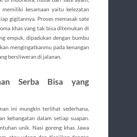
 memiliki kesamaan yaitu kelezatan
ap gigitannya. Proses memasak sate
roma khas yang tak bisa ditemukan di
yang empuk, dipadukan dengan bumbu
a akan mengingatkanmu pada kenangan
ng bersliweran di jalanan.
an Serba Bisa yang
an ini mungkin terlihat sederhana,
an kehangatan dalam setiap suapan.
entuhan unik. Nasi goreng khas Jawa
am, atau udang, dan disajikan dengan