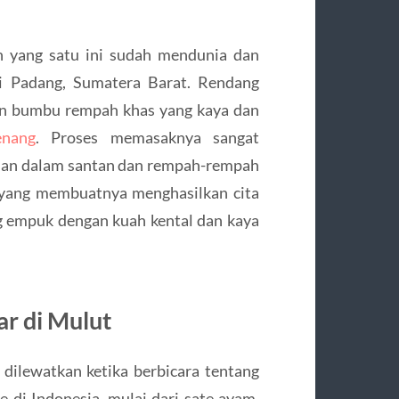
n yang satu ini sudah mendunia dan
ri Padang, Sumatera Barat. Rendang
an bumbu rempah khas yang kaya dan
enang
. Proses memasaknya sangat
han dalam santan dan rempah-rempah
i, yang membuatnya menghasilkan cita
g empuk dengan kuah kental dan kaya
ar di Mulut
 dilewatkan ketika berbicara tentang
e di Indonesia, mulai dari sate ayam,