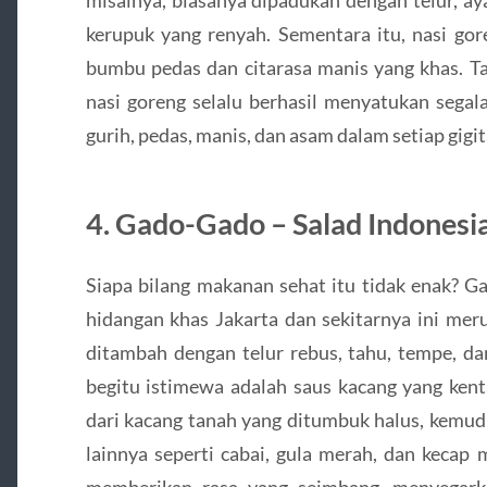
kerupuk yang renyah. Sementara itu, nasi gore
bumbu pedas dan citarasa manis yang khas. Ta
nasi goreng selalu berhasil menyatukan segal
gurih, pedas, manis, dan asam dalam setiap gigi
4.
Gado-Gado – Salad Indonesi
Siapa bilang makanan sehat itu tidak enak? G
hidangan khas Jakarta dan sekitarnya ini me
ditambah dengan telur rebus, tahu, tempe, d
begitu istimewa adalah saus kacang yang kenta
dari kacang tanah yang ditumbuk halus, kem
lainnya seperti cabai, gula merah, dan kecap
memberikan rasa yang seimbang, menyegark