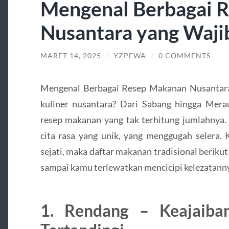
Mengenal Berbagai 
Nusantara yang Waji
MARET 14, 2025
/
YZPFWA
/
0 COMMENTS
Mengenal Berbagai Resep Makanan Nusantara,
kuliner nusantara? Dari Sabang hingga Mer
resep makanan yang tak terhitung jumlahnya. 
cita rasa yang unik, yang menggugah selera.
sejati, maka daftar makanan tradisional berikut
sampai kamu terlewatkan mencicipi kelezatann
1.
Rendang – Keajaiba