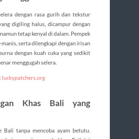
lera dengan rasa gurih dan tekstur
yang digiling halus, dicampur dengan
ar namun tetap kenyal di dalam. Pempek
manis, serta dilengkapi dengan irisan
urna dengan kuah cuka yang sedikit
benar menggugah selera.
:
luckypatchers.org
gan Khas Bali yang
ke Bali tanpa mencoba ayam betutu.