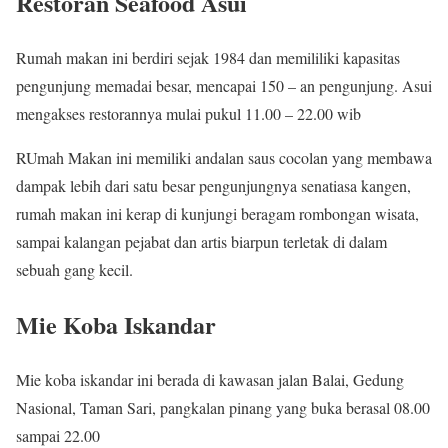
Restoran Seafood Asui
Rumah makan ini berdiri sejak 1984 dan memililiki kapasitas
pengunjung memadai besar, mencapai 150 – an pengunjung. Asui
mengakses restorannya mulai pukul 11.00 – 22.00 wib
RUmah Makan ini memiliki andalan saus cocolan yang membawa
dampak lebih dari satu besar pengunjungnya senatiasa kangen,
rumah makan ini kerap di kunjungi beragam rombongan wisata,
sampai kalangan pejabat dan artis biarpun terletak di dalam
sebuah gang kecil.
Mie Koba Iskandar
Mie koba iskandar ini berada di kawasan jalan Balai, Gedung
Nasional, Taman Sari, pangkalan pinang yang buka berasal 08.00
sampai 22.00