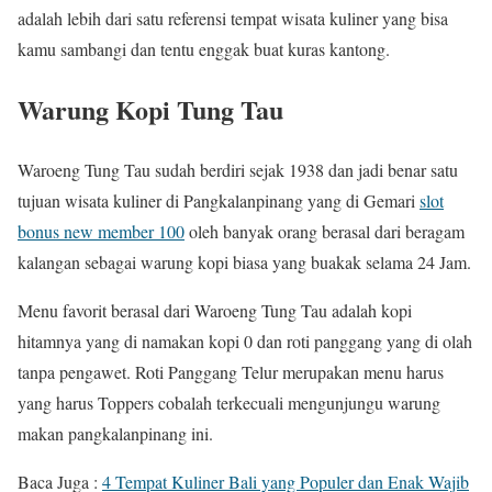
adalah lebih dari satu referensi tempat wisata kuliner yang bisa
kamu sambangi dan tentu enggak buat kuras kantong.
Warung Kopi Tung Tau
Waroeng Tung Tau sudah berdiri sejak 1938 dan jadi benar satu
tujuan wisata kuliner di Pangkalanpinang yang di Gemari
slot
bonus new member 100
oleh banyak orang berasal dari beragam
kalangan sebagai warung kopi biasa yang buakak selama 24 Jam.
Menu favorit berasal dari Waroeng Tung Tau adalah kopi
hitamnya yang di namakan kopi 0 dan roti panggang yang di olah
tanpa pengawet. Roti Panggang Telur merupakan menu harus
yang harus Toppers cobalah terkecuali mengunjungu warung
makan pangkalanpinang ini.
Baca Juga :
4 Tempat Kuliner Bali yang Populer dan Enak Wajib