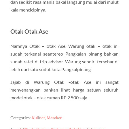
dan sedikit rasa manis bakal langsung mulai dari mulut
kala mencicipinya.
Otak Otak Ase
Namnya Otak – otak Ase. Warung otak – otak ini
sudah terkenal seantereo Pangkalan pinang bahkan
sudah ratet di trip advisor. Warung sendiri tersebar di
lebih dari satu sudut kota Pangkalpinang
Jajab di Warung Otak -otak Ase ini sangat
menyenangkan bahkan lihat harga satuan seluruh
model otak – otak cuman RP 2.500 saja.
Categories:
Kuliner
,
Masakan