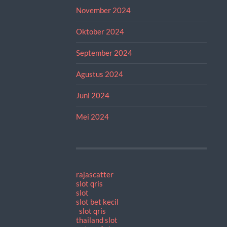
November 2024
Oktober 2024
September 2024
Agustus 2024
Juni 2024
Mei 2024
rajascatter
slot qris
slot
slot bet kecil
slot qris
thailand slot