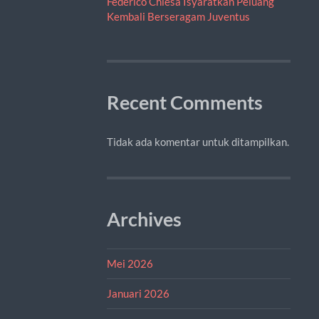
Federico Chiesa Isyaratkan Peluang
Kembali Berseragam Juventus
Recent Comments
Tidak ada komentar untuk ditampilkan.
Archives
Mei 2026
Januari 2026