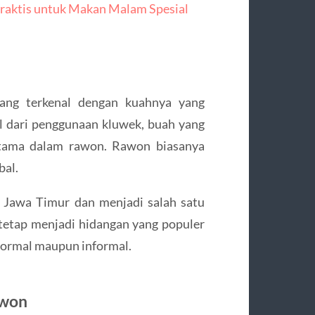
Praktis untuk Makan Malam Spesial
ng terkenal dengan kuahnya yang
l dari penggunaan kluwek, buah yang
utama dalam rawon. Rawon biasanya
bal.
 Jawa Timur dan menjadi salah satu
n tetap menjadi hidangan yang populer
 formal maupun informal.
awon