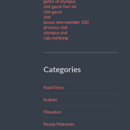
gates of olympus
slot gacor hari ini
slot gacor
slot
bonus new member 100
princess slot
olympus slot
raja mahjong
Categories
Food Story
Kuliner
Masakan
Resep Makanan