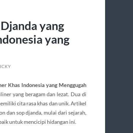
 Djanda yang
Indonesia yang
TICKY
iner Khas Indonesia yang Menggugah
liner yang beragam dan lezat. Dua di
iliki cita rasa khas dan unik. Artikel
n dan sop djanda, mulai dari sejarah,
ik untuk mencicipi hidangan ini.