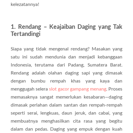
kelezatannya!
1.
Rendang – Keajaiban Daging yang Tak
Tertandingi
Siapa yang tidak mengenal rendang? Masakan yang
satu ini sudah mendunia dan menjadi kebanggaan
Indonesia, terutama dari Padang, Sumatera Barat.
Rendang adalah olahan daging sapi yang dimasak
dengan bumbu rempah khas yang kaya dan
menggugah selera
slot gacor gampang menang
. Proses
memasaknya sangat memerlukan kesabaran—daging
dimasak perlahan dalam santan dan rempah-rempah
seperti serai, lengkuas, daun jeruk, dan cabai, yang
membuatnya menghasilkan cita rasa yang begitu
dalam dan pedas. Daging yang empuk dengan kuah