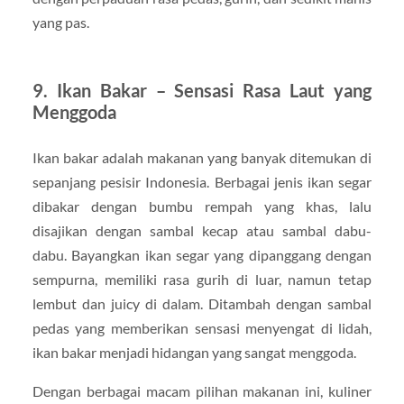
yang pas.
9.
Ikan Bakar – Sensasi Rasa Laut yang
Menggoda
Ikan bakar adalah makanan yang banyak ditemukan di
sepanjang pesisir Indonesia. Berbagai jenis ikan segar
dibakar dengan bumbu rempah yang khas, lalu
disajikan dengan sambal kecap atau sambal dabu-
dabu. Bayangkan ikan segar yang dipanggang dengan
sempurna, memiliki rasa gurih di luar, namun tetap
lembut dan juicy di dalam. Ditambah dengan sambal
pedas yang memberikan sensasi menyengat di lidah,
ikan bakar menjadi hidangan yang sangat menggoda.
Dengan berbagai macam pilihan makanan ini, kuliner