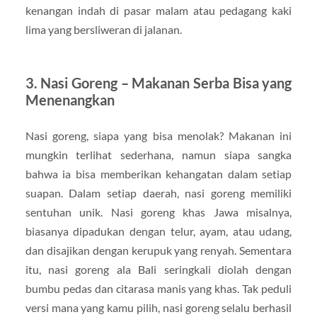
kenangan indah di pasar malam atau pedagang kaki
lima yang bersliweran di jalanan.
3.
Nasi Goreng – Makanan Serba Bisa yang
Menenangkan
Nasi goreng, siapa yang bisa menolak? Makanan ini
mungkin terlihat sederhana, namun siapa sangka
bahwa ia bisa memberikan kehangatan dalam setiap
suapan. Dalam setiap daerah, nasi goreng memiliki
sentuhan unik. Nasi goreng khas Jawa misalnya,
biasanya dipadukan dengan telur, ayam, atau udang,
dan disajikan dengan kerupuk yang renyah. Sementara
itu, nasi goreng ala Bali seringkali diolah dengan
bumbu pedas dan citarasa manis yang khas. Tak peduli
versi mana yang kamu pilih, nasi goreng selalu berhasil