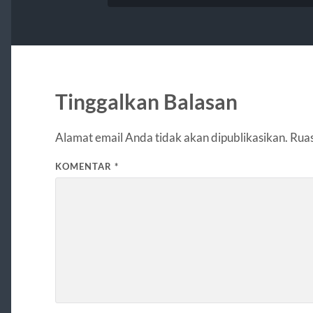
Tinggalkan Balasan
Alamat email Anda tidak akan dipublikasikan.
Ruas
KOMENTAR
*