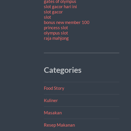
gates of olympus
slot gacor hari ini
slot gacor
slot
bonus new member 100
princess slot
olympus slot
raja mahjong
Categories
Food Story
Kuliner
Masakan
Resep Makanan