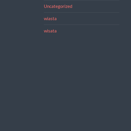
Uncategorized
wiasta
wisata