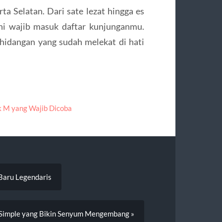
a Selatan. Dari sate lezat hingga es
ini wajib masuk daftar kunjunganmu.
hidangan yang sudah melekat di hati
ok M yang Wajib Dicoba
Baru Legendaris
imple yang Bikin Senyum Mengembang »