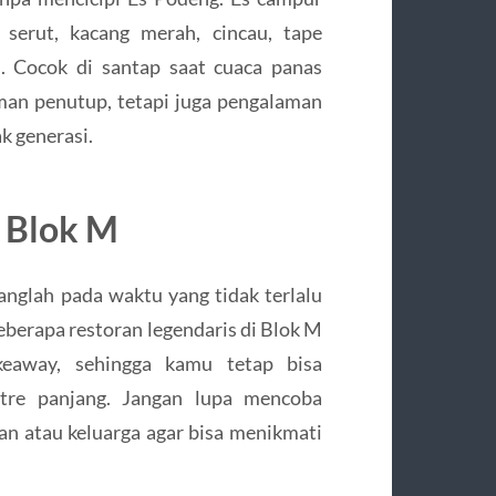
 serut, kacang merah, cincau, tape
. Cocok di santap saat cuaca panas
an penutup, tetapi juga pengalaman
k generasi.
i Blok M
nglah pada waktu yang tidak terlalu
 beberapa restoran legendaris di Blok M
eaway, sehingga kamu tetap bisa
ntre panjang. Jangan lupa mencoba
an atau keluarga agar bisa menikmati