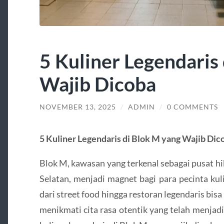
5 Kuliner Legendaris
Wajib Dicoba
NOVEMBER 13, 2025
/
ADMIN
/
0 COMMENTS
5 Kuliner Legendaris di Blok M yang Wajib Dic
Blok M, kawasan yang terkenal sebagai pusat h
Selatan, menjadi magnet bagi para pecinta ku
dari street food hingga restoran legendaris bisa
menikmati cita rasa otentik yang telah menjadi