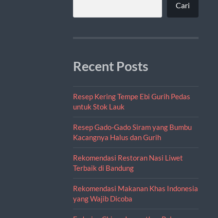
Cari
Recent Posts
Resep Kering Tempe Ebi Gurih Pedas
untuk Stok Lauk
Resep Gado-Gado Siram yang Bumbu
Kacangnya Halus dan Gurih
Rekomendasi Restoran Nasi Liwet
Terbaik di Bandung
Rekomendasi Makanan Khas Indonesia
yang Wajib Dicoba