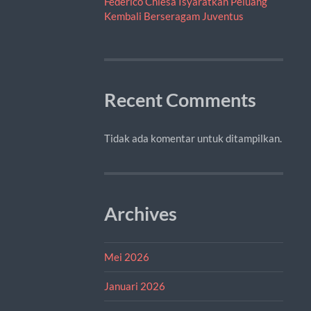
Federico Chiesa Isyaratkan Peluang
Kembali Berseragam Juventus
Recent Comments
Tidak ada komentar untuk ditampilkan.
Archives
Mei 2026
Januari 2026