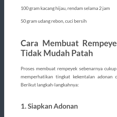
100 gram kacang hijau, rendam selama 2 jam
50 gram udang rebon, cuci bersih
Cara Membuat Rempeye
Tidak Mudah Patah
Proses membuat rempeyek sebenarnya cukup
memperhatikan tingkat kekentalan adonan 
Berikut langkah-langkahnya:
1. Siapkan Adonan