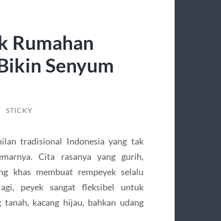
k Rumahan
 Bikin Senyum
/
STICKY
lan tradisional Indonesia yang tak
marnya. Cita rasanya yang gurih,
ang khas membuat rempeyek selalu
agi, peyek sangat fleksibel untuk
tanah, kacang hijau, bahkan udang