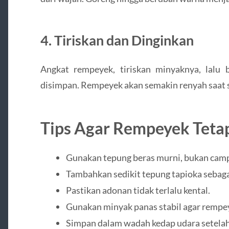
4. Tiriskan dan Dinginkan
Angkat rempeyek, tiriskan minyaknya, lalu 
disimpan. Rempeyek akan semakin renyah saat 
Tips Agar Rempeyek Teta
Gunakan tepung beras murni, bukan cam
Tambahkan sedikit tepung tapioka sebaga
Pastikan adonan tidak terlalu kental.
Gunakan minyak panas stabil agar rempe
Simpan dalam wadah kedap udara setelah