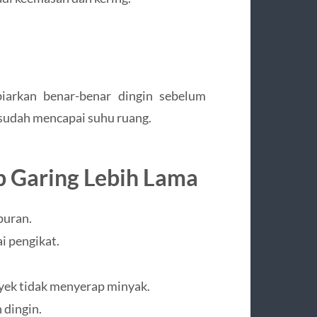
biarkan benar-benar dingin sebelum
sudah mencapai suhu ruang.
p Garing Lebih Lama
puran.
i pengikat.
yek tidak menyerap minyak.
 dingin.