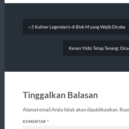
« 5 Kuliner Legendaris di Blok M yang Wajib Dicoba
Kenan Yildiz Tetap Tenang: Dic
Tinggalkan Balasan
Alamat email Anda tidak akan dipublikasikan.
Ruas
KOMENTAR
*