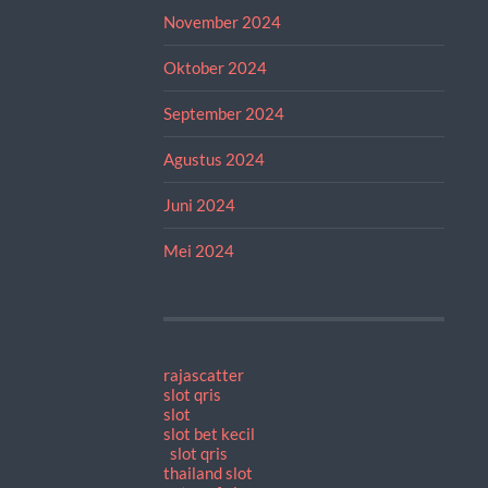
November 2024
Oktober 2024
September 2024
Agustus 2024
Juni 2024
Mei 2024
rajascatter
slot qris
slot
slot bet kecil
slot qris
thailand slot