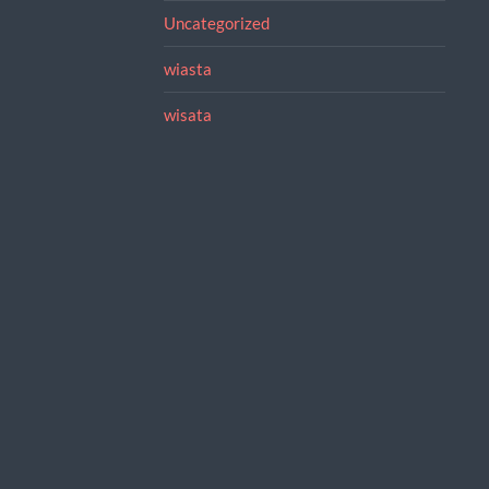
Uncategorized
wiasta
wisata