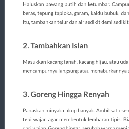
Haluskan bawang putih dan ketumbar. Campur
beras, tepung tapioka, garam, kaldu bubuk, dan
itu, tambahkan telur dan air sedikit demi sediki
2. Tambahkan Isian
Masukkan kacang tanah, kacang hijau, atau ud
mencampurnya langsung atau menaburkannya sa
3. Goreng Hingga Renyah
Panaskan minyak cukup banyak. Ambil satu sen
tepi wajan agar membentuk lembaran tipis. Bia
dari wajan. Goreng hingga berubah warna menja