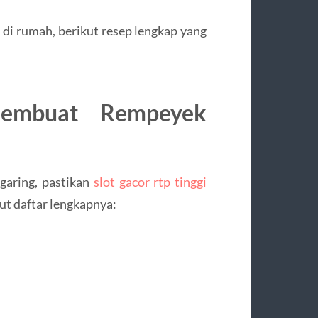
di rumah, berikut resep lengkap yang
embuat Rempeyek
garing, pastikan
slot gacor rtp tinggi
t daftar lengkapnya: