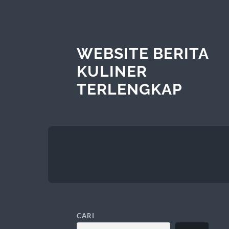
WEBSITE BERITA
KULINER
TERLENGKAP
CARI