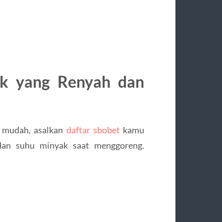
k yang Renyah dan
 mudah, asalkan
daftar sbobet
kamu
dan suhu minyak saat menggoreng.