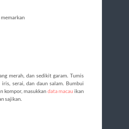
lu memarkan
wang merah, dan sedikit garam. Tumis
iris, serai, dan daun salam. Bumbui
kan kompor, masukkan
data macau
ikan
n sajikan.