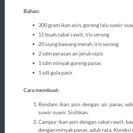
Bahan:
300 gram ikan asin, goreng lalu suwir-suw
15 buah cabai rawit, iris serong
20 siung bawang merah, iris serong
2 sdm perasan air jeruk nipis
1 sdm minyak goreng panas
1 sdt gula pasir
Cara membuat:
Rendam ikan asin dengan air panas seben
suwir-suwir. Sisihkan.
Campur ikan asin dengan cabai rawit, baw
dengan minyak panas, aduk rata, Koreksi r