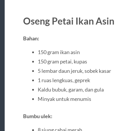
Oseng Petai Ikan Asin
Bahan:
150 gram ikan asin
150 gram petai, kupas
5 lembar daun jeruk, sobek kasar
1 ruas lengkuas, geprek
Kaldu bubuk, garam, dan gula
Minyak untuk menumis
Bumbu ulek:
8 siung cabai merah