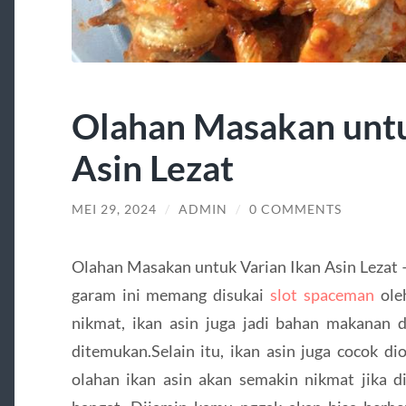
Olahan Masakan untu
Asin Lezat
MEI 29, 2024
/
ADMIN
/
0 COMMENTS
Olahan Masakan untuk Varian Ikan Asin Lezat 
garam ini memang disukai
slot spaceman
oleh
nikmat, ikan asin juga jadi bahan makanan
ditemukan.Selain itu, ikan asin juga cocok di
olahan ikan asin akan semakin nikmat jika d