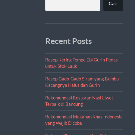
Cari
Recent Posts
Resep Kering Tempe Ebi Gurih Pedas
untuk Stok Lauk
Resep Gado-Gado Siram yang Bumbu
Kacangnya Halus dan Gurih
Rekomendasi Restoran Nasi Liwet
Terbaik di Bandung
Rekomendasi Makanan Khas Indonesia
yang Wajib Dicoba