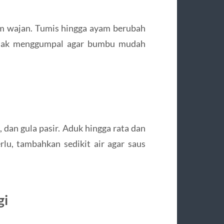
m wajan. Tumis hingga ayam berubah
idak menggumpal agar bumbu mudah
 dan gula pasir. Aduk hingga rata dan
lu, tambahkan sedikit air agar saus
gi