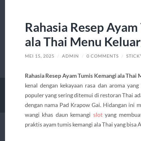
Rahasia Resep Ayam
ala Thai Menu Kelua
MEI 15, 2025
/
ADMIN
/
0 COMMENTS
/
STICK
Rahasia Resep Ayam Tumis Kemangi ala Thai 
kenal dengan kekayaan rasa dan aroma yang
populer yang sering ditemui di restoran Thai a
dengan nama Pad Krapow Gai. Hidangan ini me
wangi khas daun kemangi
slot
yang membuatn
praktis ayam tumis kemangi ala Thai yang bisa 